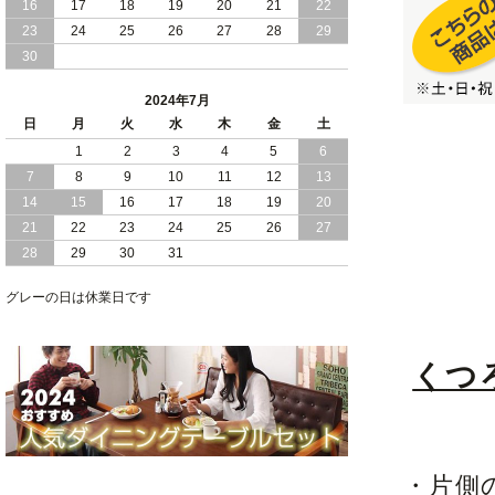
16
17
18
19
20
21
22
2024/03/28
おすすめ クイーン キング ワイドキング
23
24
25
26
27
28
29
サイズ で 通気性ある すのこ仕様 大容
30
量 収納 跳ね上げ ベッド
2024年7月
2024/02/29
畳 仕様 で 敷き布団 が使える 引き出し
日
月
火
水
木
金
土
収納 付き 大容量 チェスト ベッド 日本
製 ヘッドボードなし
1
2
3
4
5
6
7
8
9
10
11
12
13
2024/02/23
畳 の 床面 で 敷き布団 で 寝られる 引き
14
15
16
17
18
19
20
出し 収納庫 付 大容量 チェスト ベッド
21
22
23
24
25
26
27
日本製
28
29
30
31
2024/02/13
床 畳仕様 で 敷き布団 が 使える 引き出
し 収納庫 付き チェスト ベッド 日本製
グレーの日は休業日です
くつ
・片側