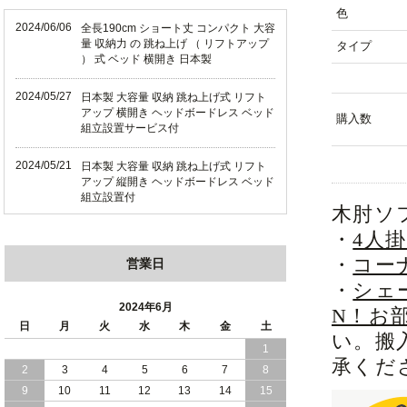
色
2024/06/06
全長190cm ショート丈 コンパクト 大容
量 収納力 の 跳ね上げ （ リフトアップ
タイプ
） 式 ベッド 横開き 日本製
2024/05/27
日本製 大容量 収納 跳ね上げ式 リフト
アップ 横開き ヘッドボードレス ベッド
購入数
組立設置サービス付
2024/05/21
日本製 大容量 収納 跳ね上げ式 リフト
アップ 縦開き ヘッドボードレス ベッド
組立設置付
木肘ソ
2024/05/02
・
4人
日本製 大容量 収納 跳ね上げ式 （ リフ
トアップ ） ベッド 横開き ヘッドボー
・
コー
営業日
ド 組立設置 付き
・
シェ
2024/04/25
日本製 収納 跳ね上げ式 リフトアップ
2024年6月
N！お
ベッド 縦開き ヘッドボード 組立設置サ
日
月
火
水
木
金
土
ービス付き
い。搬
1
承くだ
2
3
4
5
6
7
8
2024/04/23
すのこ の 床板 簡単 軽い コンパクトな
大容量 収納 跳ね上げ式 ベッド
9
10
11
12
13
14
15