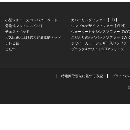
小型ショート丈コンパクトベッド
カバーリングソファー【LJY】
分割式マットレスベッド
シンプルデザインソファー【MLN】
チェストベッド
ウォーターヒヤシンスソファー【WY
ガス圧跳ね上げ式大容量収納ベッド
こだわりのハイバックソファー【LV
テレビ台
ホワイトカラーフェザー入りソファー
こたつ
ブラック&ホワイトSOFAシリーズ
特定商取引法に基づく表記
プライバシ
©