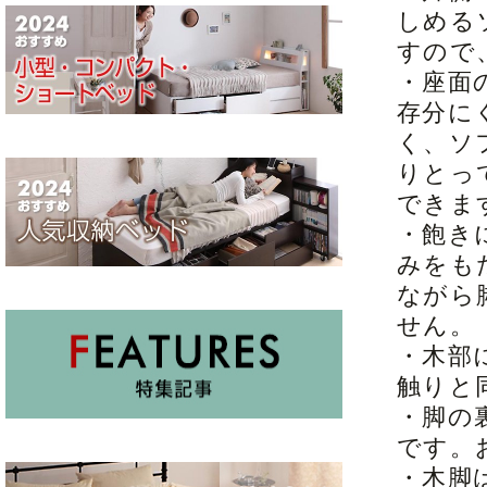
しめる
すので
・座面
存分に
く、ソ
りとっ
できま
・飽き
みをも
ながら
せん。
・木部
触りと
・脚の
です。
・木脚