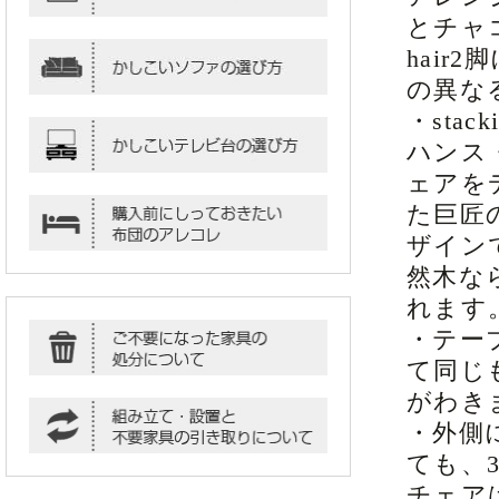
とチャコ
hai
の異な
・sta
ハンス
ェアを
た巨匠
ザイン
然木な
れます
・テー
て同じ
がわき
・外側
ても、
チェア