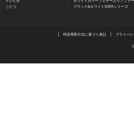
テレビ台
ホワイトカラーフェザー入りソファー
こたつ
ブラック&ホワイトSOFAシリーズ
特定商取引法に基づく表記
プライバシ
©