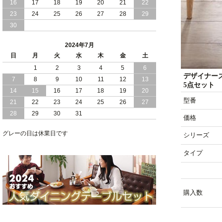
16
17
18
19
20
21
22
2024/03/28
おすすめ クイーン キング ワイドキング
23
24
25
26
27
28
29
サイズ で 通気性ある すのこ仕様 大容
30
量 収納 跳ね上げ ベッド
2024年7月
2024/02/29
畳 仕様 で 敷き布団 が使える 引き出し
日
月
火
水
木
金
土
収納 付き 大容量 チェスト ベッド 日本
製 ヘッドボードなし
1
2
3
4
5
6
デザイナー
7
8
9
10
11
12
13
5点セット
2024/02/23
畳 の 床面 で 敷き布団 で 寝られる 引き
14
15
16
17
18
19
20
出し 収納庫 付 大容量 チェスト ベッド
型番
21
22
23
24
25
26
27
日本製
28
29
30
31
価格
2024/02/13
床 畳仕様 で 敷き布団 が 使える 引き出
し 収納庫 付き チェスト ベッド 日本製
グレーの日は休業日です
シリーズ
タイプ
購入数