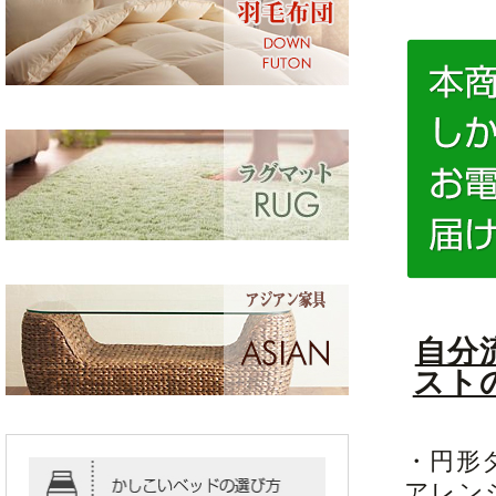
自分
スト
・円形
アレン