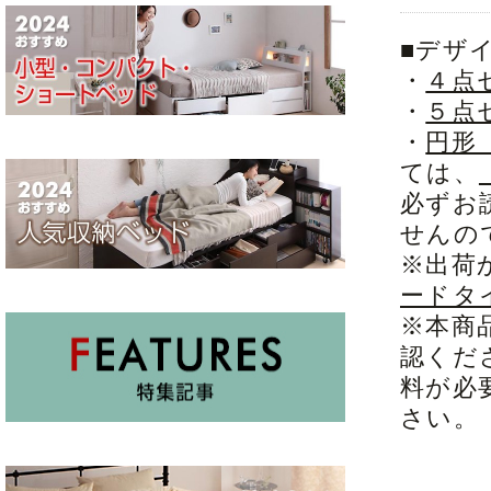
■デザ
・
４点
・
５点
・
円形
ては、
必ずお
せんの
※出荷
ードタ
※本商
認くだ
料が必
さい。