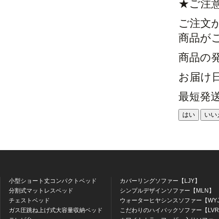
★ご注
ご注文
商品が
商品の
お届け
最短発
はい
いい
小型ショート丈コンパクトベッド
カバーリングソファー【LJY】
分割式マットレスベッド
シンプルデザインソファー【MLN】
チェストベッド
ウォーターヒヤシンスソファー【WY
ガス圧跳ね上げ式大容量収納ベッド
こだわりのハイバックソファー【LV