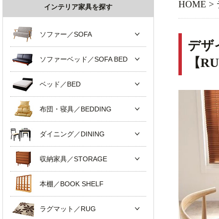
HOME
>
インテリア家具を探す
ソファー／SOFA
デザ
ソファーベッド／SOFA BED
【R
ベッド／BED
布団・寝具／BEDDING
ダイニング／DINING
収納家具／STORAGE
本棚／BOOK SHELF
ラグマット／RUG