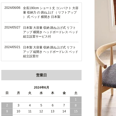
2024/06/06
全長190cm ショート丈 コンパクト 大容
量 収納力 の 跳ね上げ （ リフトアップ
） 式 ベッド 横開き 日本製
2024/05/27
日本製 大容量 収納 跳ね上げ式 リフト
アップ 横開き ヘッドボードレス ベッド
組立設置サービス付
2024/05/21
日本製 大容量 収納 跳ね上げ式 リフト
アップ 縦開き ヘッドボードレス ベッド
組立設置付
2024/05/02
日本製 大容量 収納 跳ね上げ式 （ リフ
トアップ ） ベッド 横開き ヘッドボー
営業日
ド 組立設置 付き
2024/04/25
日本製 収納 跳ね上げ式 リフトアップ
2024年6月
ベッド 縦開き ヘッドボード 組立設置サ
日
月
火
水
木
金
土
ービス付き
1
2
3
4
5
6
7
8
2024/04/23
すのこ の 床板 簡単 軽い コンパクトな
大容量 収納 跳ね上げ式 ベッド
9
10
11
12
13
14
15