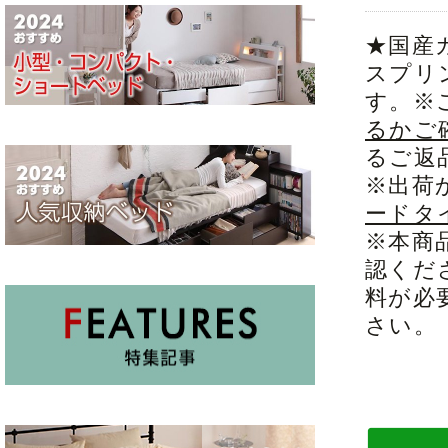
★国産
スプリ
す。※
るかご
るご返
※出荷
ードタ
※本商
認くだ
料が必
さい。