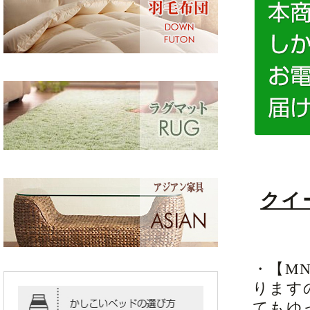
クイ
・【M
ります
てもゆ