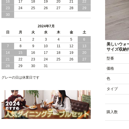
16
17
18
19
20
21
22
2024/03/28
おすすめ クイーン キング ワイドキング
23
24
25
26
27
28
29
サイズ で 通気性ある すのこ仕様 大容
30
量 収納 跳ね上げ ベッド
2024年7月
2024/02/29
畳 仕様 で 敷き布団 が使える 引き出し
日
月
火
水
木
金
土
収納 付き 大容量 チェスト ベッド 日本
製 ヘッドボードなし
1
2
3
4
5
6
美しいウォ
7
8
9
10
11
12
13
サイズ収納付
2024/02/23
畳 の 床面 で 敷き布団 で 寝られる 引き
14
15
16
17
18
19
20
出し 収納庫 付 大容量 チェスト ベッド
型番
21
22
23
24
25
26
27
日本製
28
29
30
31
価格
2024/02/13
床 畳仕様 で 敷き布団 が 使える 引き出
し 収納庫 付き チェスト ベッド 日本製
グレーの日は休業日です
色
タイプ
購入数