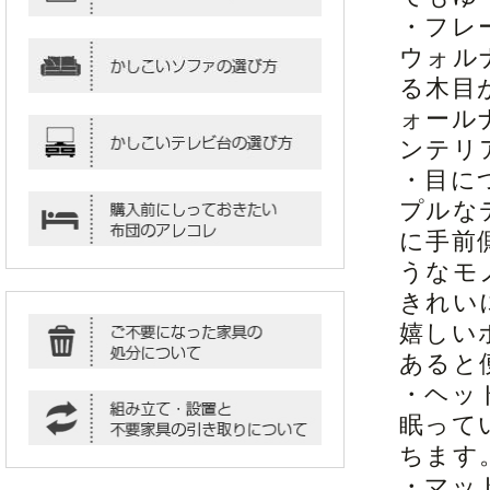
・フレ
ウォル
る木目
ォール
ンテリ
・目に
プルな
に手前
うなモ
きれい
嬉しい
あると
・ヘッ
眠って
ちます
・マッ