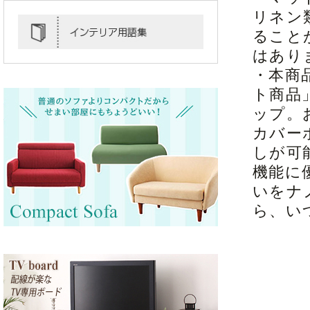
リネン
ること
はあり
・本商
ト商品
ップ。
カバー
しが可
機能に
いをナ
ら、い