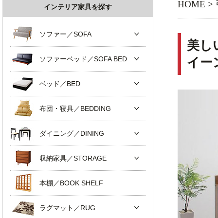
HOME
>
インテリア家具を探す
ソファー／SOFA
美し
ソファーベッド／SOFA BED
イー
ベッド／BED
布団・寝具／BEDDING
ダイニング／DINING
収納家具／STORAGE
本棚／BOOK SHELF
ラグマット／RUG