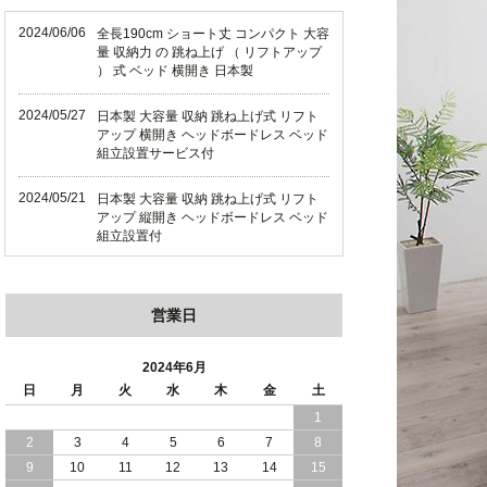
2024/06/06
全長190cm ショート丈 コンパクト 大容
量 収納力 の 跳ね上げ （ リフトアップ
） 式 ベッド 横開き 日本製
2024/05/27
日本製 大容量 収納 跳ね上げ式 リフト
アップ 横開き ヘッドボードレス ベッド
組立設置サービス付
2024/05/21
日本製 大容量 収納 跳ね上げ式 リフト
アップ 縦開き ヘッドボードレス ベッド
組立設置付
2024/05/02
日本製 大容量 収納 跳ね上げ式 （ リフ
トアップ ） ベッド 横開き ヘッドボー
営業日
ド 組立設置 付き
2024/04/25
日本製 収納 跳ね上げ式 リフトアップ
2024年6月
ベッド 縦開き ヘッドボード 組立設置サ
日
月
火
水
木
金
土
ービス付き
1
2
3
4
5
6
7
8
2024/04/23
すのこ の 床板 簡単 軽い コンパクトな
大容量 収納 跳ね上げ式 ベッド
9
10
11
12
13
14
15