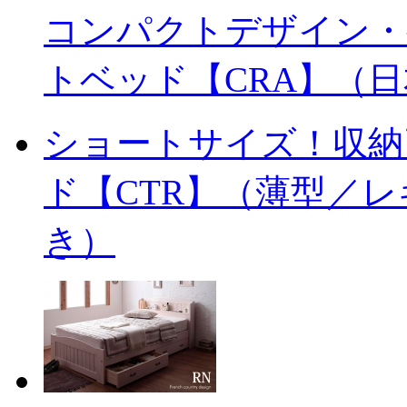
コンパクトデザイン・
トベッド【CRA】（
ショートサイズ！収納
ド【CTR】（薄型／
き）