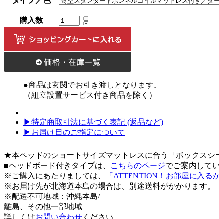
タイプ／色
購入数
●商品は玄関でお引き渡しとなります。
（組立設置サービス付き商品を除く）
▶特定商取引法に基づく表記 (返品など)
▶お届け日のご指定について
★本ベッドのショートサイズマットレスに合う「ボックスシ
■ヘッドボード付きタイプは、
こちらのページ
でご案内して
※ご購入にあたりましては、
「ATTENTION！お部屋に入
※お届け先が北海道本島の場合は、別途送料がかかります。
※配送不可地域：沖縄本島/
離島、その他一部地域
詳しくは
お問い合わせ
ください。