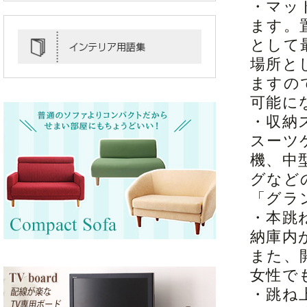
・マッ
ます。
として
場所と
ますの
可能に
・収納
スーツ
機、中
グなど
「グラ
・本跳
納庫内
また、
女性で
・跳ね