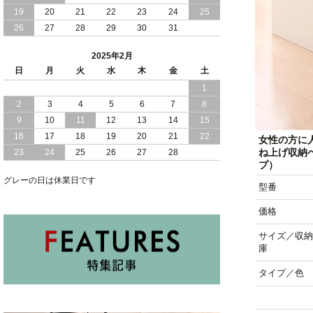
2024/11/07
19
20
便利な 棚 モダンライト コンセント 付
21
22
23
24
25
き 大容量 収納 リフトアップ 縦開き 日
26
27
28
29
30
31
本製 ベッド
2025年2月
2024/10/30
女性人気 日本製 コンパクト な ショー
日
月
火
水
木
金
土
トサイズ 跳ね上げ 収納 ベッド 横開き
1
ヘッドボード付
2
3
4
5
6
7
8
2024/10/17
日本製 コンパクト な ショートサイズ
9
10
11
12
13
14
15
跳ね上げ 収納 ベッド 横開き ヘッドボ
16
17
18
19
20
21
22
女性の方に
ード無し
ね上げ収納
23
24
25
26
27
28
プ）
2024/10/15
安心 日本製 省スペース 薄型 ヘッドボ
グレーの日は休業日です
ード 跳ね上げ式 大容量 収納 ベッド
型番
価格
サイズ／収納
庫
タイプ／色