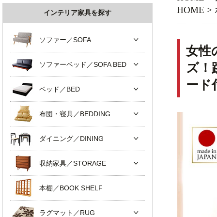
HOME
>
インテリア家具を探す
ソファー／SOFA
女性
ソファーベッド／SOFA BED
ズ！
ード
ベッド／BED
布団・寝具／BEDDING
ダイニング／DINING
収納家具／STORAGE
本棚／BOOK SHELF
ラグマット／RUG