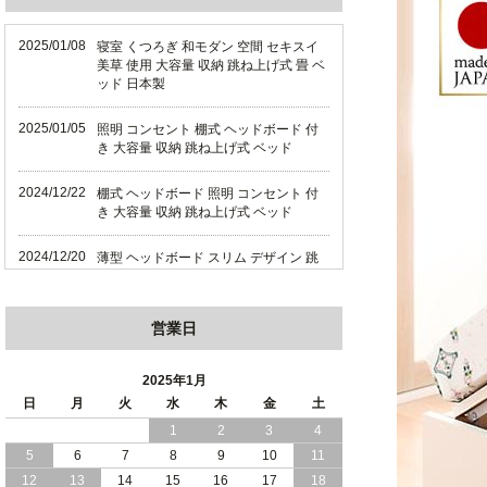
2025/01/08
寝室 くつろぎ 和モダン 空間 セキスイ
美草 使用 大容量 収納 跳ね上げ式 畳 ベ
ッド 日本製
2025/01/05
照明 コンセント 棚式 ヘッドボード 付
き 大容量 収納 跳ね上げ式 ベッド
2024/12/22
棚式 ヘッドボード 照明 コンセント 付
き 大容量 収納 跳ね上げ式 ベッド
2024/12/20
薄型 ヘッドボード スリム デザイン 跳
ね上げ式 大容量 収納 ベッド 横開き 日
本製
営業日
2024/12/18
薄型 ヘッドボード スリム デザイン 跳
ね上げ式 大容量 収納 ベッド 縦開き 日
本製
2025年1月
日
月
火
水
木
金
土
2024/12/17
便利な 棚 モダンライト コンセント 付
1
2
3
4
き 大容量 収納 リフトアップ ベッド 横
5
6
7
8
9
10
11
開き 日本製
12
13
14
15
16
17
18