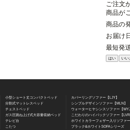
ご注文
商品が
商品の
お届け
最短発
はい
いい
小型ショート丈コンパクトベッド
カバーリングソファー【LJY】
分割式マットレスベッド
シンプルデザインソファー【MLN】
チェストベッド
ウォーターヒヤシンスソファー【WY
ガス圧跳ね上げ式大容量収納ベッド
こだわりのハイバックソファー【LV
テレビ台
ホワイトカラーフェザー入りソファー
こたつ
ブラック&ホワイトSOFAシリーズ