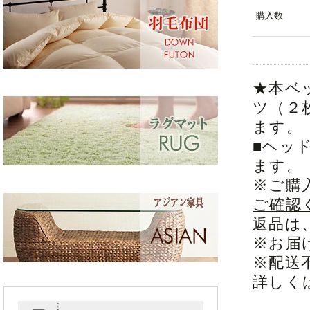
購入数
★本ベ
ツ（２
ます。
■ヘッ
ます。
※ご購
ご確認
返品は
※お届
※配送
詳しく