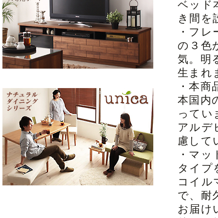
ベッド
き間を
・フレ
の３色
気。明
生まれ
・本商
本国内
ってい
アルデ
慮して
・マッ
タイプ
コイル
で、耐
お届け