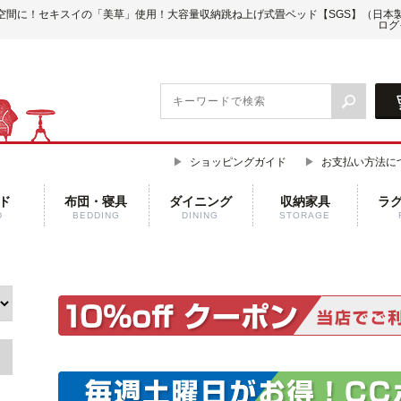
空間に！セキスイの「美草」使用！大容量収納跳ね上げ式畳ベッド【SGS】（日本
ログ
ショッピングガイド
お支払い方法に
ド
布団・寝具
ダイニング
収納家具
ラ
D
BEDDING
DINING
STORAGE