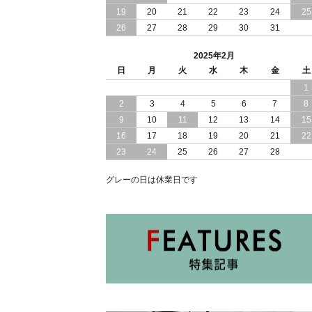
2024/11/07
19
20
便利な 棚 モダンライト コンセント 付
21
22
23
24
25
き 大容量 収納 リフトアップ 縦開き 日
26
27
28
29
30
31
本製 ベッド
2025年2月
2024/10/30
女性人気 日本製 コンパクト な ショー
日
月
火
水
木
金
土
トサイズ 跳ね上げ 収納 ベッド 横開き
1
ヘッドボード付
2
3
4
5
6
7
8
2024/10/17
日本製 コンパクト な ショートサイズ
9
10
11
12
13
14
15
跳ね上げ 収納 ベッド 横開き ヘッドボ
16
17
18
19
20
21
22
ード無し
23
24
25
26
27
28
2024/10/15
安心 日本製 省スペース 薄型 ヘッドボ
グレーの日は休業日です
ード 跳ね上げ式 大容量 収納 ベッド