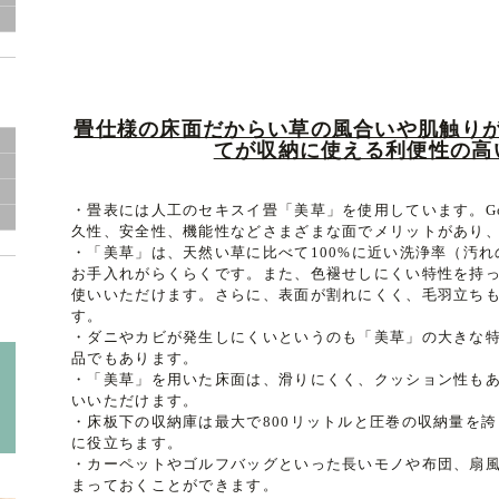
畳仕様の床面だからい草の風合いや肌触り
てが収納に使える利便性の高
・畳表には人工のセキスイ畳「美草」を使用しています。Goo
久性、安全性、機能性などさまざまな面でメリットがあり
・「美草」は、天然い草に比べて100%に近い洗浄率（汚
お手入れがらくらくです。また、色褪せしにくい特性を持
使いいただけます。さらに、表面が割れにくく、毛羽立ち
す。
・ダニやカビが発生しにくいというのも「美草」の大きな
品でもあります。
・「美草」を用いた床面は、滑りにくく、クッション性も
いいただけます。
・床板下の収納庫は最大で800リットルと圧巻の収納量を
に役立ちます。
・カーペットやゴルフバッグといった長いモノや布団、扇
まっておくことができます。