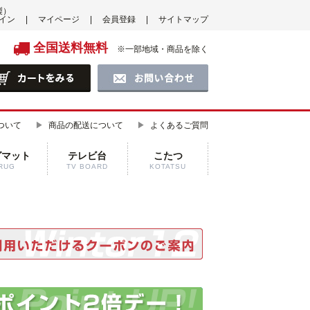
製）
イン
マイページ
会員登録
サイトマップ
全国送料無料
※一部地域・商品を除く
ついて
商品の配送について
よくあるご質問
グマット
テレビ台
こたつ
RUG
TV BOARD
KOTATSU