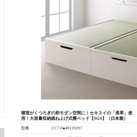
寝室がくつろぎの和モダン空間に！セキスイの「美草」使
用！大容量収納跳ね上げ式畳ベッド【SGS】（日本製）
型番
CC7-0●40119267