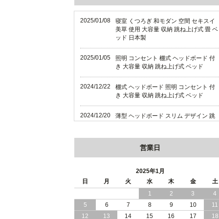
2025/01/08
寝室 くつろぎ 和モダン 空間 セキスイ
美草 使用 大容量 収納 跳ね上げ式 畳 ベ
ッド 日本製
2025/01/05
照明 コンセント 棚式 ヘッドボード 付
き 大容量 収納 跳ね上げ式 ベッド
2024/12/22
棚式 ヘッドボード 照明 コンセント 付
き 大容量 収納 跳ね上げ式 ベッド
2024/12/20
薄型 ヘッドボード スリム デザイン 跳
ね上げ式 大容量 収納 ベッド 横開き 日
本製
営業日
2024/12/18
薄型 ヘッドボード スリム デザイン 跳
ね上げ式 大容量 収納 ベッド 縦開き 日
本製
2025年1月
日
月
火
水
木
金
土
2024/12/17
便利な 棚 モダンライト コンセント 付
1
2
3
4
き 大容量 収納 リフトアップ ベッド 横
5
6
7
8
9
10
11
開き 日本製
12
13
14
15
16
17
18