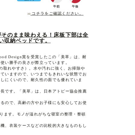
コチラをご確認ください。
がそのまま味わえる！床板下部は全
い収納ベッドです。
d Design賞を受賞したこの「美草」は、耐
、使い勝手の良さが際立っています。
れの取れやすさ）。水や汚れに強く、お掃除や
っていますので、いつまでもきれいな状態でお
もしにくいので、耐久性の面でも優れていま
特長です。「美草」は、日本アトピー協会推薦
あるので、高齢の方やお子様にも安心してお使
誇ります。モノが溢れがちな寝室の整理・整頓
風機、衣装ケースなどの比較的大きなものもし