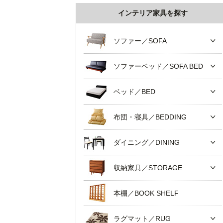
インテリア家具を探す
ソファー／SOFA
ソファーベッド／SOFA BED
ベッド／BED
布団・寝具／BEDDING
ダイニング／DINING
収納家具／STORAGE
本棚／BOOK SHELF
ラグマット／RUG