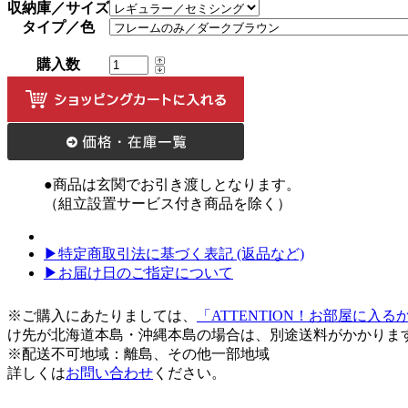
収納庫／サイズ
タイプ／色
購入数
●商品は玄関でお引き渡しとなります。
（組立設置サービス付き商品を除く）
▶特定商取引法に基づく表記 (返品など)
▶お届け日のご指定について
※ご購入にあたりましては、
「ATTENTION！お部屋に入
け先が北海道本島・沖縄本島の場合は、別途送料がかかりま
※配送不可地域：離島、その他一部地域
詳しくは
お問い合わせ
ください。