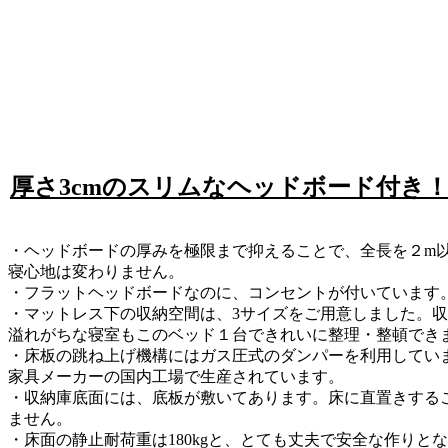
厚さ3cmのスリムなヘッドボード付き
・ヘッドボードの厚みを極限まで抑えることで、全長を２m以
寝心地は変わりません。
・フラットヘッドボードなのに、コンセントが付いています
・マットレス下の収納空間は、3サイズをご用意しました。収納内
溢れがちな寝室もこのベッド１台できれいに整理・整頓でき
・床板の跳ね上げ機構にはガス圧式のダンパーを利用してい
家具メーカーの国内工場で生産されています。
・収納庫底面には、底板が敷いてあります。床に直置きする
ません。
・床面の静止耐荷重は180kgと、とても丈夫で安全な作りと