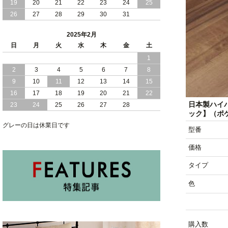
2024/11/07
19
20
便利な 棚 モダンライト コンセント 付
21
22
23
24
25
き 大容量 収納 リフトアップ 縦開き 日
26
27
28
29
30
31
本製 ベッド
2025年2月
2024/10/30
女性人気 日本製 コンパクト な ショー
日
月
火
水
木
金
土
トサイズ 跳ね上げ 収納 ベッド 横開き
1
ヘッドボード付
2
3
4
5
6
7
8
2024/10/17
日本製 コンパクト な ショートサイズ
9
10
11
12
13
14
15
跳ね上げ 収納 ベッド 横開き ヘッドボ
16
17
18
19
20
21
22
ード無し
日本製ハイ
23
24
25
26
27
28
ック】（ポ
2024/10/15
安心 日本製 省スペース 薄型 ヘッドボ
グレーの日は休業日です
ード 跳ね上げ式 大容量 収納 ベッド
型番
価格
タイプ
色
購入数