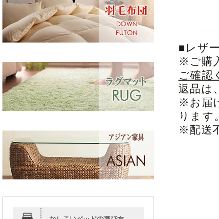
■レザ
※ご購
ご確認
返品は
※お届
ります
※配送