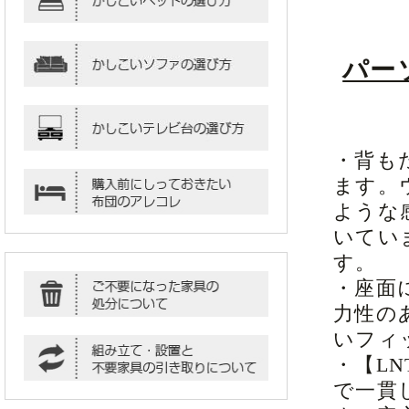
パー
・背も
ます。
ような
いてい
す。
・座面
力性の
いフィ
・【L
で一貫