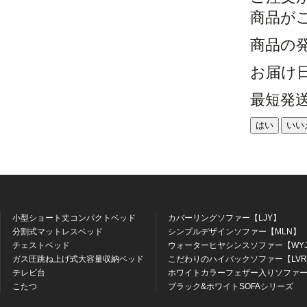
商品が
商品の
お届け
最短発
はい
いい
小型ショート丈コンパクトベッド
カバーリングソファー【LJY】
分割式マットレスベッド
シンプルデザインソファー【MLN】
チェストベッド
ウォーターヒヤシンスソファー【WY
ガス圧跳ね上げ式大容量収納ベッド
こだわりのハイバックソファー【LV
テレビ台
ホワイトカラーフェザー入りソファー
こたつ
ブラック&ホワイトSOFAシリーズ