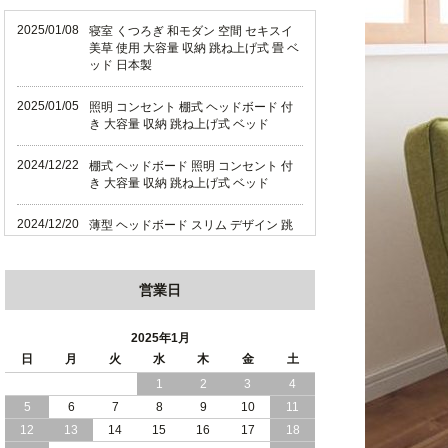
2025/01/08
寝室 くつろぎ 和モダン 空間 セキスイ
美草 使用 大容量 収納 跳ね上げ式 畳 ベ
ッド 日本製
2025/01/05
照明 コンセント 棚式 ヘッドボード 付
き 大容量 収納 跳ね上げ式 ベッド
2024/12/22
棚式 ヘッドボード 照明 コンセント 付
き 大容量 収納 跳ね上げ式 ベッド
2024/12/20
薄型 ヘッドボード スリム デザイン 跳
ね上げ式 大容量 収納 ベッド 横開き 日
本製
営業日
2024/12/18
薄型 ヘッドボード スリム デザイン 跳
ね上げ式 大容量 収納 ベッド 縦開き 日
本製
2025年1月
日
月
火
水
木
金
土
2024/12/17
便利な 棚 モダンライト コンセント 付
1
2
3
4
き 大容量 収納 リフトアップ ベッド 横
5
6
7
8
9
10
11
開き 日本製
12
13
14
15
16
17
18