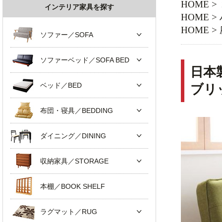
HOME
>
インテリア家具を探す
HOME
>
HOME
>
ソファー／SOFA
ソファーベッド／SOFA BED
日本
ベッド／BED
ブリ
布団・寝具／BEDDING
ダイニング／DINING
収納家具／STORAGE
本棚／BOOK SHELF
ラグマット／RUG