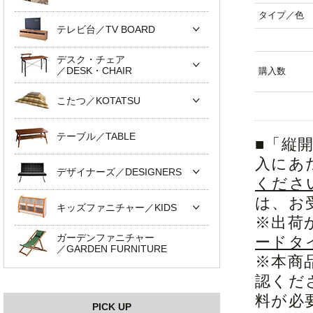
タイプ／色
テレビ台／TV BOARD
デスク・チェア
／DESK・CHAIR
購入数
こたつ／KOTATSU
テーブル／TABLE
■「縦
入にあ
デザイナーズ／DESIGNERS
くださ
は、お
キッズファニチャー／KIDS
※出荷
ガーデンファニチャー
ードタ
／GARDEN FURNITURE
※本商
認くだ
料が必
PICK UP