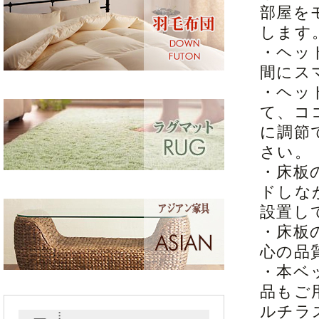
部屋を
します
・ヘッ
間にス
・ヘッ
て、コ
に調節
さい。
・床板
ドしな
設置し
・床板
心の品
・本ベ
品もご
ルチラ