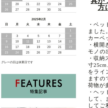
具が
2024/11/07
19
20
便利な 棚 モダンライト コンセント 付
21
22
23
24
25
方
き 大容量 収納 リフトアップ 縦開き 日
26
27
28
29
30
31
本製 ベッド
2025年2月
2024/10/30
女性人気 日本製 コンパクト な ショー
・ベッ
日
月
火
水
木
金
土
トサイズ 跳ね上げ 収納 ベッド 横開き
ました
1
ヘッドボード付
2
3
4
5
6
7
8
カーペ
2024/10/17
日本製 コンパクト な ショートサイズ
9
10
11
12
13
14
15
・横開
跳ね上げ 収納 ベッド 横開き ヘッドボ
16
17
18
19
20
21
22
ード無し
モノの
23
24
25
26
27
28
・収納
2024/10/15
安心 日本製 省スペース 薄型 ヘッドボ
グレーの日は休業日です
ード 跳ね上げ式 大容量 収納 ベッド
寸25c
をライ
ますの
荷物が
・ヘッ
して、
してご