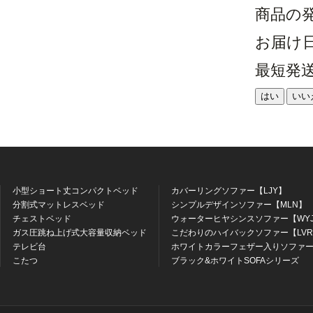
商品の
お届け
最短発
はい
いい
小型ショート丈コンパクトベッド
カバーリングソファー【LJY】
分割式マットレスベッド
シンプルデザインソファー【MLN】
チェストベッド
ウォーターヒヤシンスソファー【WY
ガス圧跳ね上げ式大容量収納ベッド
こだわりのハイバックソファー【LV
テレビ台
ホワイトカラーフェザー入りソファー
こたつ
ブラック&ホワイトSOFAシリーズ