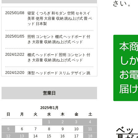
さい。
2025/01/08
寝室 くつろぎ 和モダン 空間 セキスイ
美草 使用 大容量 収納 跳ね上げ式 畳 ベ
ッド 日本製
2025/01/05
照明 コンセント 棚式 ヘッドボード 付
き 大容量 収納 跳ね上げ式 ベッド
2024/12/22
棚式 ヘッドボード 照明 コンセント 付
き 大容量 収納 跳ね上げ式 ベッド
2024/12/20
薄型 ヘッドボード スリム デザイン 跳
ね上げ式 大容量 収納 ベッド 横開き 日
本製
営業日
2024/12/18
薄型 ヘッドボード スリム デザイン 跳
ね上げ式 大容量 収納 ベッド 縦開き 日
本製
2025年1月
日
月
火
水
木
金
土
2024/12/17
便利な 棚 モダンライト コンセント 付
1
2
3
4
き 大容量 収納 リフトアップ ベッド 横
ベッ
5
6
7
8
9
10
11
開き 日本製
12
13
14
15
16
17
18