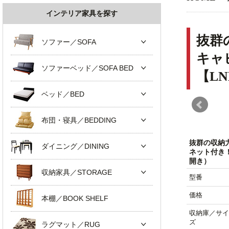
インテリア家具を探す
抜群
ソファー／SOFA
キャ
ソファーベッド／SOFA BED
【L
ベッド／BED
布団・寝具／BEDDING
抜群の収納
ダイニング／DINING
ネット付き
開き）
収納家具／STORAGE
型番
価格
本棚／BOOK SHELF
収納庫／サイ
ズ
ラグマット／RUG