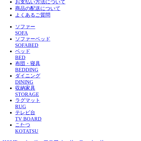
お支払い方法について
商品の配送について
よくあるご質問
ソファー
SOFA
ソファーベッド
SOFABED
ベッド
BED
布団・寝具
BEDDING
ダイニング
DINING
収納家具
STORAGE
ラグマット
RUG
テレビ台
TV BOARD
こたつ
KOTATSU