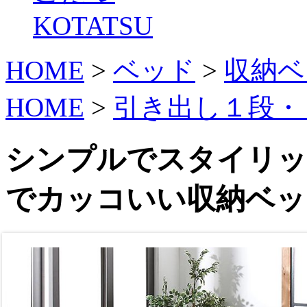
KOTATSU
HOME
>
ベッド
>
収納ベ
HOME
>
引き出し１段・
シンプルでスタイリッ
でカッコいい収納ベッ