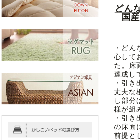
どんな
国
・どん
心して
た。床面
達成し
・引き
丈夫な
し部分
様が組
・引き
の床面
前提と