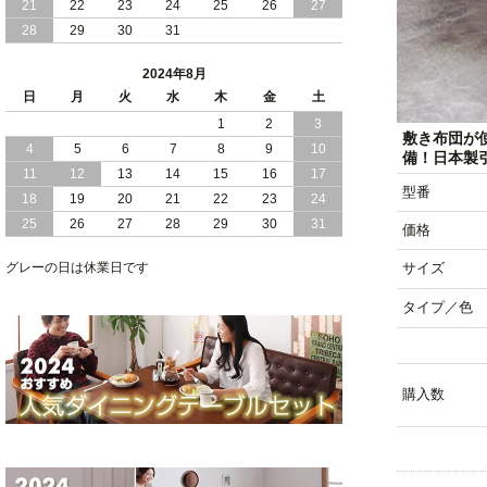
21
22
23
24
25
26
27
28
29
30
31
2024/05/21
日本製 大容量 収納 跳ね上げ式 リフト
アップ 縦開き ヘッドボードレス ベッド
2024年8月
組立設置付
日
月
火
水
木
金
土
2024/05/02
1
2
3
日本製 大容量 収納 跳ね上げ式 （ リフ
敷き布団が
トアップ ） ベッド 横開き ヘッドボー
4
5
6
7
8
9
10
備！日本製
ド 組立設置 付き
11
12
13
14
15
16
17
型番
18
19
20
21
22
23
24
2024/04/25
日本製 収納 跳ね上げ式 リフトアップ
25
26
27
28
29
30
31
ベッド 縦開き ヘッドボード 組立設置サ
価格
ービス付き
グレーの日は休業日です
サイズ
2024/04/23
すのこ の 床板 簡単 軽い コンパクトな
タイプ／色
大容量 収納 跳ね上げ式 ベッド
購入数