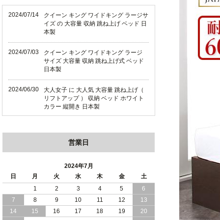
2024/07/14
クイーン キング ワイドキング ラージサ
イズ の 大容量 収納 跳ね上げ ベッド 日
本製
2024/07/03
クイーン キング ワイドキング ラージ
サイズ 大容量 収納 跳ね上げ式 ベッド
日本製
2024/06/30
大人女子 に 大人気 大容量 跳ね上げ（
リフトアップ ） 収納 ベッド ホワイト
カラー 縦開き 日本製
2024/06/22
ショート丈 コンパクト な 大容量 収納
跳ね上げ（ リフトアップ ） ベッド ホ
営業日
ワイトカラー 縦開き 日本製
2024/06/06
全長190cm ショート丈 コンパクト 大容
2024年7月
量 収納力 の 跳ね上げ （ リフトアップ
日
月
火
水
木
金
土
） 式 ベッド 横開き 日本製
1
2
3
4
5
6
7
8
9
10
11
12
13
2024/05/27
日本製 大容量 収納 跳ね上げ式 リフト
アップ 横開き ヘッドボードレス ベッド
14
15
16
17
18
19
20
組立設置サービス付