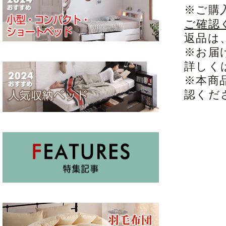
※ご購
ご確認
返品は
※お届
詳しく
※本商
認くだ