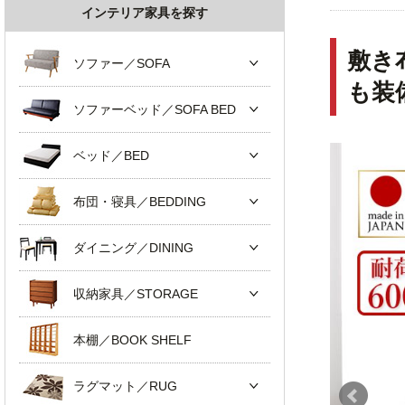
インテリア家具を探す
敷き
ソファー／SOFA
も装
ソファーベッド／SOFA BED
ベッド／BED
布団・寝具／BEDDING
ダイニング／DINING
収納家具／STORAGE
本棚／BOOK SHELF
ラグマット／RUG