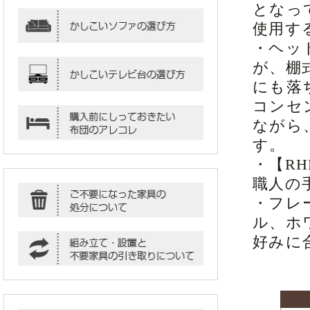
となっ
使用す
・ヘッ
が、棚
にも落
コンセ
ながら
す。
・【R
職人の
・フレ
ル、ホ
好みに