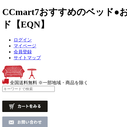
CCmart7おすすめのベッド
●
ド【EQN】
ログイン
マイページ
会員登録
サイトマップ
全国送料無料
※一部地域・商品を除く