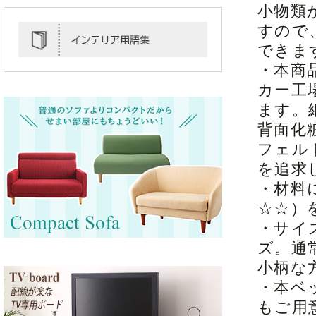
小物類
すので
できま
・本商
カー工
ます。
背面化
フェル
を追求
・材料
☆☆）
・サイ
ズ。通
小柄な
・本ベ
もご用