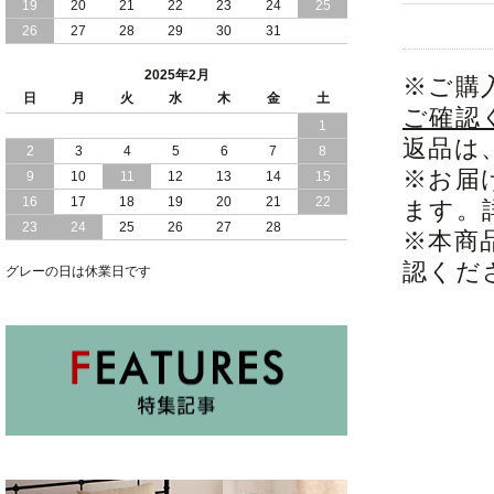
2024/11/07
19
20
便利な 棚 モダンライト コンセント 付
21
22
23
24
25
き 大容量 収納 リフトアップ 縦開き 日
26
27
28
29
30
31
本製 ベッド
2025年2月
※ご購
2024/10/30
女性人気 日本製 コンパクト な ショー
日
月
火
水
木
金
土
トサイズ 跳ね上げ 収納 ベッド 横開き
ご確認
1
ヘッドボード付
返品は
2
3
4
5
6
7
8
2024/10/17
※お届
日本製 コンパクト な ショートサイズ
9
10
11
12
13
14
15
跳ね上げ 収納 ベッド 横開き ヘッドボ
16
17
18
19
20
21
22
ます。
ード無し
23
24
25
26
27
28
※本商
2024/10/15
安心 日本製 省スペース 薄型 ヘッドボ
認くだ
グレーの日は休業日です
ード 跳ね上げ式 大容量 収納 ベッド