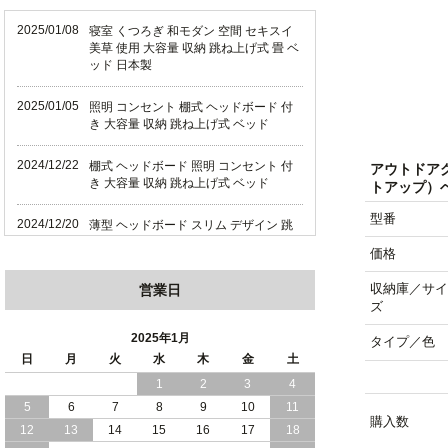
2025/01/08
寝室 くつろぎ 和モダン 空間 セキスイ
美草 使用 大容量 収納 跳ね上げ式 畳 ベ
ッド 日本製
2025/01/05
照明 コンセント 棚式 ヘッドボード 付
き 大容量 収納 跳ね上げ式 ベッド
2024/12/22
棚式 ヘッドボード 照明 コンセント 付
アウトドア
き 大容量 収納 跳ね上げ式 ベッド
トアップ）
型番
2024/12/20
薄型 ヘッドボード スリム デザイン 跳
ね上げ式 大容量 収納 ベッド 横開き 日
価格
本製
収納庫／サイ
営業日
2024/12/18
薄型 ヘッドボード スリム デザイン 跳
ズ
ね上げ式 大容量 収納 ベッド 縦開き 日
本製
2025年1月
タイプ／色
日
月
火
水
木
金
土
2024/12/17
便利な 棚 モダンライト コンセント 付
1
2
3
4
き 大容量 収納 リフトアップ ベッド 横
5
6
7
8
9
10
11
開き 日本製
購入数
12
13
14
15
16
17
18