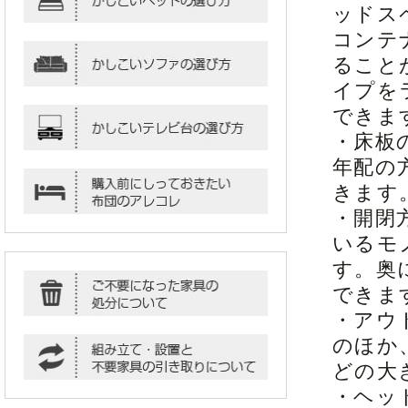
ッドス
コンテ
ること
イプを
できま
・床板
年配の
きます
・開閉
いるモ
す。奥
できま
・アウ
のほか
どの大
・ヘッ