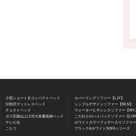
小型ショート丈コンパクトベッド
カバーリングソファー【LJY】
分割式マットレスベッド
シンプルデザインソファー【MLN】
チェストベッド
ウォーターヒヤシンスソファー【WY
ガス圧跳ね上げ式大容量収納ベッド
こだわりのハイバックソファー【LV
テレビ台
ホワイトカラーフェザー入りソファー
こたつ
ブラック&ホワイトSOFAシリーズ