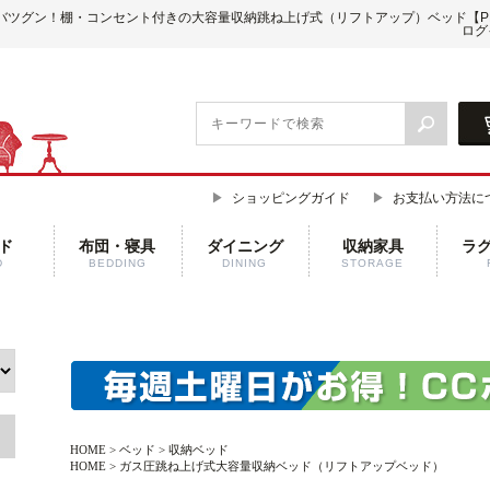
バツグン！棚・コンセント付きの大容量収納跳ね上げ式（リフトアップ）ベッド【P
ログ
ショッピングガイド
お支払い方法に
ド
布団・寝具
ダイニング
収納家具
ラ
D
BEDDING
DINING
STORAGE
HOME
>
ベッド
>
収納ベッド
HOME
>
ガス圧跳ね上げ式大容量収納ベッド（リフトアップベッド）