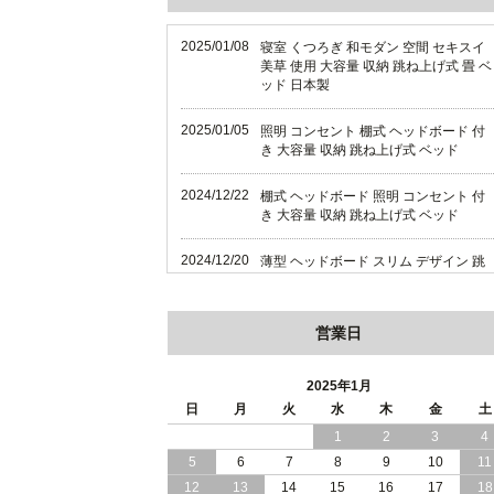
2025/01/08
寝室 くつろぎ 和モダン 空間 セキスイ
美草 使用 大容量 収納 跳ね上げ式 畳 ベ
ッド 日本製
2025/01/05
照明 コンセント 棚式 ヘッドボード 付
き 大容量 収納 跳ね上げ式 ベッド
2024/12/22
棚式 ヘッドボード 照明 コンセント 付
き 大容量 収納 跳ね上げ式 ベッド
2024/12/20
薄型 ヘッドボード スリム デザイン 跳
ね上げ式 大容量 収納 ベッド 横開き 日
本製
営業日
2024/12/18
薄型 ヘッドボード スリム デザイン 跳
ね上げ式 大容量 収納 ベッド 縦開き 日
本製
2025年1月
日
月
火
水
木
金
土
2024/12/17
便利な 棚 モダンライト コンセント 付
1
2
3
4
き 大容量 収納 リフトアップ ベッド 横
5
6
7
8
9
10
11
開き 日本製
12
13
14
15
16
17
18