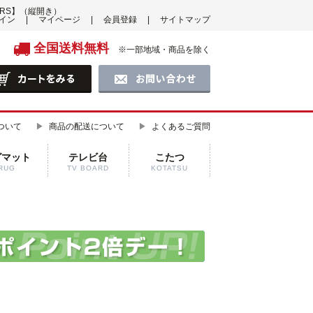
RS】（縦開き）
イン
マイページ
会員登録
サイトマップ
全国送料無料
※一部地域・商品を除く
ついて
商品の配送について
よくあるご質問
グマット
テレビ台
こたつ
RUG
TV BOARD
KOTATSU