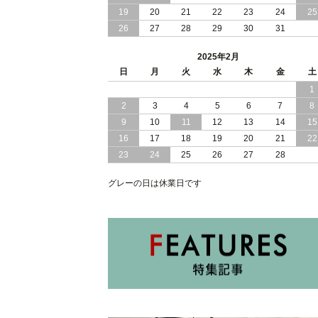
2024/11/07
19
20
便利な 棚 モダンライト コンセント 付
21
22
23
24
25
き 大容量 収納 リフトアップ 縦開き 日
26
27
28
29
30
31
本製 ベッド
2025年2月
2024/10/30
女性人気 日本製 コンパクト な ショー
日
月
火
水
木
金
土
トサイズ 跳ね上げ 収納 ベッド 横開き
1
ヘッドボード付
2
3
4
5
6
7
8
2024/10/17
日本製 コンパクト な ショートサイズ
9
10
11
12
13
14
15
跳ね上げ 収納 ベッド 横開き ヘッドボ
16
17
18
19
20
21
22
ード無し
23
24
25
26
27
28
2024/10/15
安心 日本製 省スペース 薄型 ヘッドボ
グレーの日は休業日です
ード 跳ね上げ式 大容量 収納 ベッド