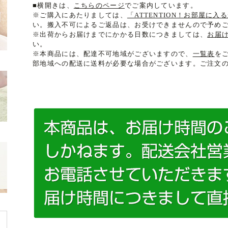
■横開きは、
こちらのページ
でご案内しています。
※ご購入にあたりましては、
「ATTENTION！お部屋に
い。搬入不可によるご返品は、お受けできませんので予め
※出荷からお届けまでにかかる日数につきましては、
お届
い。
※本商品には、配達不可地域がございますので、
一覧表
を
部地域への配送に送料が必要な場合がございます。ご注文