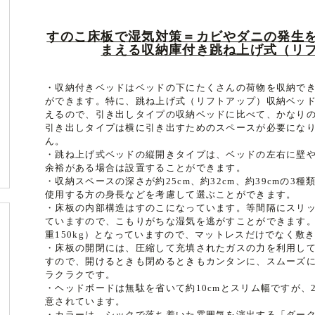
すのこ床板で湿気対策＝カビやダニの発生
まえる収納庫付き跳ね上げ式（リ
・収納付きベッドはベッドの下にたくさんの荷物を収納で
ができます。特に、跳ね上げ式（リフトアップ）収納ベッ
えるので、引き出しタイプの収納ベッドに比べて、かなり
引き出しタイプは横に引き出すためのスペースが必要にな
ん。
・跳ね上げ式ベッドの縦開きタイプは、ベッドの左右に壁
余裕がある場合は設置することができます。
・収納スペースの深さが約25cm、約32cm、約39cmの
使用する方の身長などを考慮して選ぶことができます。
・床板の内部構造はすのこになっています。等間隔にスリ
ていますので、こもりがちな湿気を逃がすことができます
重150kg）となっていますので、マットレスだけでなく敷
・床板の開閉には、圧縮して充填されたガスの力を利用し
すので、開けるときも閉めるときもカンタンに、スムーズ
ラクラクです。
・ヘッドボードは無駄を省いて約10cmとスリム幅ですが
意されています。
・カラーは、シックで落ち着いた雰囲気を演出する「ダー