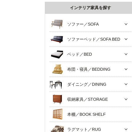
インテリア家具を探す
ソファー／SOFA
ソファーベッド／SOFA BED
ベッド／BED
布団・寝具／BEDDING
ダイニング／DINING
収納家具／STORAGE
本棚／BOOK SHELF
ラグマット／RUG