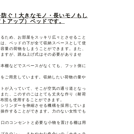
を防ぐ！大きなモノ・長いモノもし
フトアップ）ベッドです。
きるため、お部屋をスッキリ広々とさせること
ドは、ベッドの下が全て収納スペースとして使
の容量の荷物をしまうことができます。また、
りますが、跳ね上げ式はその必要がありませ
や本棚などでスペースがなくても、フット側に
3種類をご用意しています。収納したい荷物の量や
ットが入っていて、そこが空気の通り道となっ
。また、このすのこはとても丈夫な作り（耐荷
き布団も使用することができます。
てシリンダーを伸縮させる機構を採用していま
に操作することができます。力のない女性でも
、2口のコンセントと必要な小物を置ける棚は用
クブラウン」、さわやかな色合いの「ナチュラ