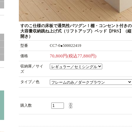
すのこ仕様の床板で通気性バツグン！棚・コンセント付きの
大容量収納跳ね上げ式（リフトアップ）ベッド【PRS】（縦
開き）
型番
CC7-0●500022419
価格
70,800円(税込77,880円)
収納庫／サイ
ズ
タイプ／色
購入数