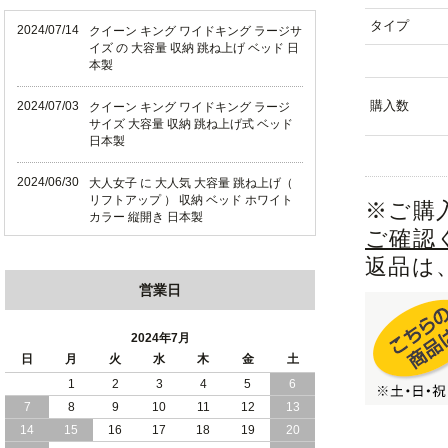
タイプ
2024/07/14
クイーン キング ワイドキング ラージサ
イズ の 大容量 収納 跳ね上げ ベッド 日
本製
購入数
2024/07/03
クイーン キング ワイドキング ラージ
サイズ 大容量 収納 跳ね上げ式 ベッド
日本製
2024/06/30
大人女子 に 大人気 大容量 跳ね上げ（
リフトアップ ） 収納 ベッド ホワイト
※ご購
カラー 縦開き 日本製
ご確認
2024/06/22
ショート丈 コンパクト な 大容量 収納
返品は
跳ね上げ（ リフトアップ ） ベッド ホ
営業日
ワイトカラー 縦開き 日本製
2024/06/06
全長190cm ショート丈 コンパクト 大容
2024年7月
量 収納力 の 跳ね上げ （ リフトアップ
日
月
火
水
木
金
土
） 式 ベッド 横開き 日本製
1
2
3
4
5
6
7
8
9
10
11
12
13
2024/05/27
日本製 大容量 収納 跳ね上げ式 リフト
アップ 横開き ヘッドボードレス ベッド
14
15
16
17
18
19
20
組立設置サービス付