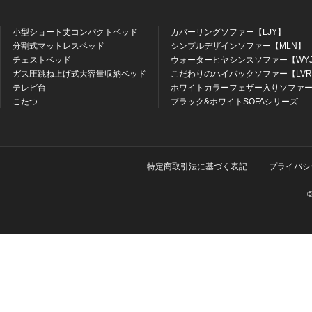
小型ショート丈コンパクトベッド
カバーリングソファー【LJY】
分割式マットレスベッド
シンプルデザインソファー【MLN】
チェストベッド
ウォーターヒヤシンスソファー【WY
ガス圧跳ね上げ式大容量収納ベッド
こだわりのハイバックソファー【LV
テレビ台
ホワイトカラーフェザー入りソファー
こたつ
ブラック&ホワイトSOFAシリーズ
特定商取引法に基づく表記
プライバシ
©