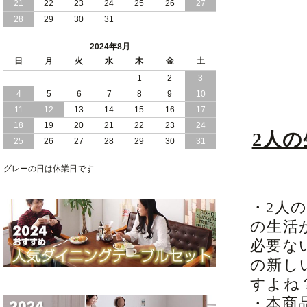
21
22
23
24
25
26
27
28
29
30
31
2024/05/21
日本製 大容量 収納 跳ね上げ式 リフト
アップ 縦開き ヘッドボードレス ベッド
2024年8月
組立設置付
日
月
火
水
木
金
土
2024/05/02
1
2
3
日本製 大容量 収納 跳ね上げ式 （ リフ
トアップ ） ベッド 横開き ヘッドボー
4
5
6
7
8
9
10
ド 組立設置 付き
11
12
13
14
15
16
17
18
19
20
21
22
23
24
2024/04/25
日本製 収納 跳ね上げ式 リフトアップ
2人
25
26
27
28
29
30
31
ベッド 縦開き ヘッドボード 組立設置サ
ービス付き
グレーの日は休業日です
2024/04/23
すのこ の 床板 簡単 軽い コンパクトな
大容量 収納 跳ね上げ式 ベッド
・2人
の生活
必要な
の新し
すよね
・本商