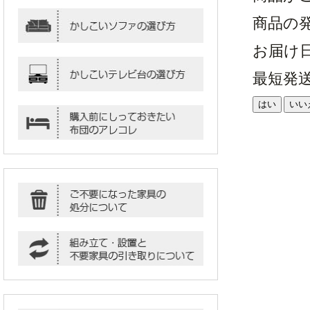
商品の
お届け
最短発
はい
いい