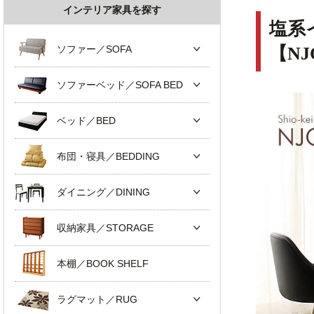
インテリア家具を探す
塩系
ソファー／SOFA
【N
ソファーベッド／SOFA BED
ベッド／BED
布団・寝具／BEDDING
ダイニング／DINING
収納家具／STORAGE
本棚／BOOK SHELF
ラグマット／RUG