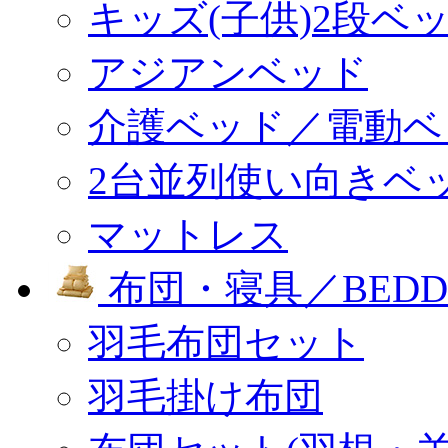
キッズ(子供)2段ベ
アジアンベッド
介護ベッド／電動ベ
2台並列使い向きベ
マットレス
布団・寝具／BEDD
羽毛布団セット
羽毛掛け布団