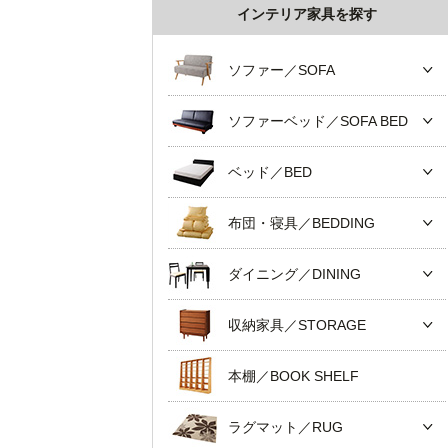
インテリア家具を探す
ソファー／SOFA
ソファーベッド／SOFA BED
ベッド／BED
布団・寝具／BEDDING
ダイニング／DINING
収納家具／STORAGE
本棚／BOOK SHELF
ラグマット／RUG