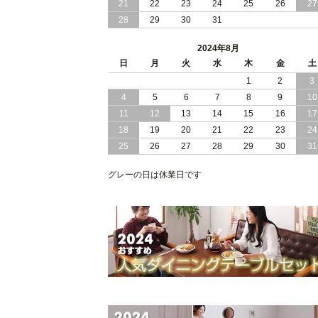
21
22
23
24
25
26
27
28
29
30
31
2024/05/21
日本製 大容量 収納 跳ね上げ式 リフト
アップ 縦開き ヘッドボードレス ベッ
2024年8月
組立設置付
日
月
火
水
木
金
土
2024/05/02
1
2
3
日本製 大容量 収納 跳ね上げ式 （ リフ
トアップ ） ベッド 横開き ヘッドボー
4
5
6
7
8
9
10
ド 組立設置 付き
11
12
13
14
15
16
17
18
19
20
21
22
23
24
2024/04/25
日本製 収納 跳ね上げ式 リフトアップ
25
26
27
28
29
30
31
ベッド 縦開き ヘッドボード 組立設置
ービス付き
グレーの日は休業日です
2024/04/23
すのこ の 床板 簡単 軽い コンパクトな
大容量 収納 跳ね上げ式 ベッド