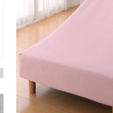
サ
容
ド