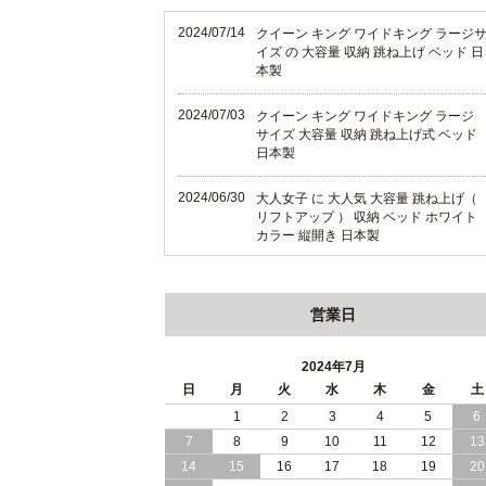
2024/07/14
クイーン キング ワイドキング ラージ
イズ の 大容量 収納 跳ね上げ ベッド 日
本製
2024/07/03
クイーン キング ワイドキング ラージ
サイズ 大容量 収納 跳ね上げ式 ベッド
日本製
2024/06/30
大人女子 に 大人気 大容量 跳ね上げ（
リフトアップ ） 収納 ベッド ホワイト
カラー 縦開き 日本製
2024/06/22
ショート丈 コンパクト な 大容量 収納
跳ね上げ（ リフトアップ ） ベッド ホ
営業日
ワイトカラー 縦開き 日本製
2024/06/06
全長190cm ショート丈 コンパクト 大
2024年7月
量 収納力 の 跳ね上げ （ リフトアップ
日
月
火
水
木
金
土
） 式 ベッド 横開き 日本製
1
2
3
4
5
6
7
8
9
10
11
12
13
2024/05/27
日本製 大容量 収納 跳ね上げ式 リフト
アップ 横開き ヘッドボードレス ベッ
14
15
16
17
18
19
20
組立設置サービス付