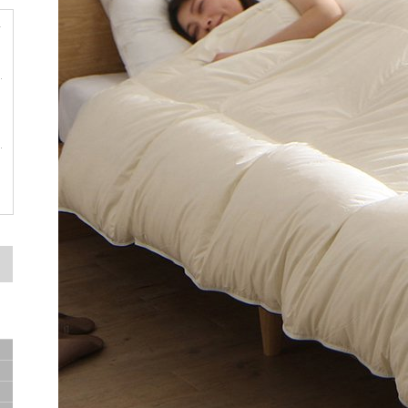
サ
容
ド