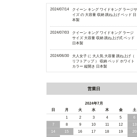
2024/07/14
クイーン キング ワイドキング ラージ
イズ の 大容量 収納 跳ね上げ ベッド 日
本製
2024/07/03
クイーン キング ワイドキング ラージ
サイズ 大容量 収納 跳ね上げ式 ベッド
日本製
2024/06/30
大人女子 に 大人気 大容量 跳ね上げ（
リフトアップ ） 収納 ベッド ホワイト
カラー 縦開き 日本製
2024/06/22
ショート丈 コンパクト な 大容量 収納
跳ね上げ（ リフトアップ ） ベッド ホ
営業日
ワイトカラー 縦開き 日本製
2024/06/06
全長190cm ショート丈 コンパクト 大
2024年7月
量 収納力 の 跳ね上げ （ リフトアップ
日
月
火
水
木
金
土
） 式 ベッド 横開き 日本製
1
2
3
4
5
6
7
8
9
10
11
12
13
2024/05/27
日本製 大容量 収納 跳ね上げ式 リフト
アップ 横開き ヘッドボードレス ベッ
14
15
16
17
18
19
20
組立設置サービス付