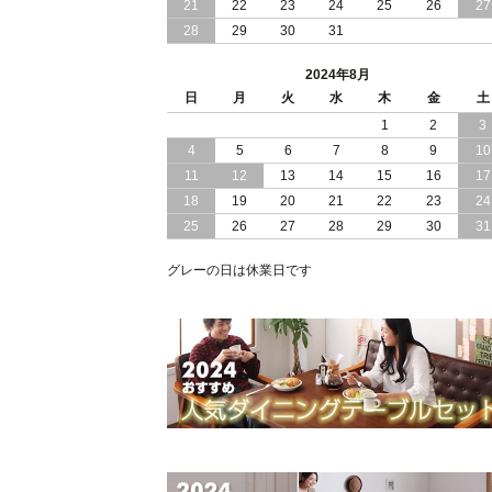
21
22
23
24
25
26
27
28
29
30
31
2024/05/21
日本製 大容量 収納 跳ね上げ式 リフト
アップ 縦開き ヘッドボードレス ベッ
2024年8月
組立設置付
日
月
火
水
木
金
土
2024/05/02
1
2
3
日本製 大容量 収納 跳ね上げ式 （ リフ
トアップ ） ベッド 横開き ヘッドボー
4
5
6
7
8
9
10
ド 組立設置 付き
11
12
13
14
15
16
17
18
19
20
21
22
23
24
2024/04/25
日本製 収納 跳ね上げ式 リフトアップ
25
26
27
28
29
30
31
ベッド 縦開き ヘッドボード 組立設置
ービス付き
グレーの日は休業日です
2024/04/23
すのこ の 床板 簡単 軽い コンパクトな
大容量 収納 跳ね上げ式 ベッド