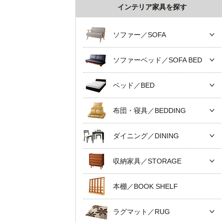
インテリア家具を探す
ソファー／SOFA
ソファーベッド／SOFA BED
ベッド／BED
布団・寝具／BEDDING
ダイニング／DINING
収納家具／STORAGE
本棚／BOOK SHELF
ラグマット／RUG