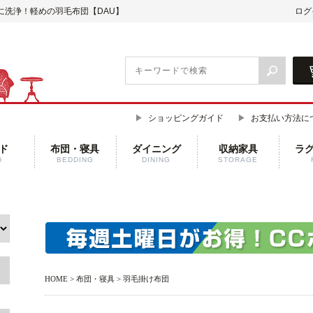
に洗浄！軽めの羽毛布団【DAU】
ログ
ショッピングガイド
お支払い方法に
ド
布団・寝具
ダイニング
収納家具
ラ
D
BEDDING
DINING
STORAGE
HOME
>
布団・寝具
>
羽毛掛け布団