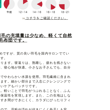
コチラをご確認ください。
羽毛の充填量は少なめ、軽くて自然
毛布団です。
なめですが、質の良い羽毛を国内サロンでてい
ます。
あります。寝返りは、熟睡し、疲れを残さない
で、寝心地が快適。小さなお子さんでも、自分
かでやわらかい水源を使用。羽毛繊維に含まれ
きます。細かい部分まで入念にクレンジングで
臭いケアもバッチリです。
現。軽いことで羽毛がつぶれることなく、ふん
た保温性を実現します。また、この生地はしな
、すき間ができにくく、カラダにぴったりフィ
るので、花粉や汚れが付きにくく外干しも安