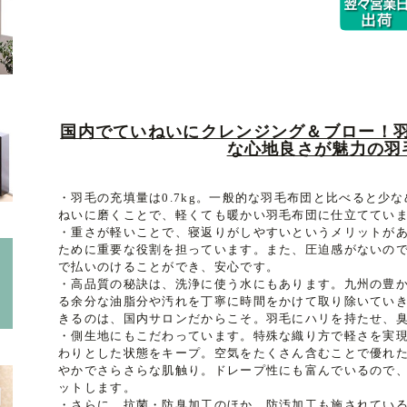
国内でていねいにクレンジング＆ブロー！
な心地良さが魅力の羽
・羽毛の充填量は0.7kg。一般的な羽毛布団と比べると少
ねいに磨くことで、軽くても暖かい羽毛布団に仕立ててい
・重さが軽いことで、寝返りがしやすいというメリットが
ために重要な役割を担っています。また、圧迫感がないの
で払いのけることができ、安心です。
・高品質の秘訣は、洗浄に使う水にもあります。九州の豊
る余分な油脂分や汚れを丁寧に時間をかけて取り除いてい
きるのは、国内サロンだからこそ。羽毛にハリを持たせ、
・側生地にもこだわっています。特殊な織り方で軽さを実
わりとした状態をキープ。空気をたくさん含むことで優れ
やかでさらさらな肌触り。ドレープ性にも富んでいるので
ットします。
・さらに、抗菌・防臭加工のほか、防汚加工も施されてい