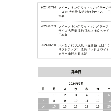
2024/07/14
クイーン キング ワイドキング ラージ
イズ の 大容量 収納 跳ね上げ ベッド 日
本製
2024/07/03
クイーン キング ワイドキング ラージ
サイズ 大容量 収納 跳ね上げ式 ベッド
日本製
2024/06/30
大人女子 に 大人気 大容量 跳ね上げ（
リフトアップ ） 収納 ベッド ホワイト
カラー 縦開き 日本製
2024/06/22
ショート丈 コンパクト な 大容量 収納
跳ね上げ（ リフトアップ ） ベッド ホ
営業日
ワイトカラー 縦開き 日本製
2024/06/06
全長190cm ショート丈 コンパクト 大
2024年7月
量 収納力 の 跳ね上げ （ リフトアップ
日
月
火
水
木
金
土
） 式 ベッド 横開き 日本製
1
2
3
4
5
6
7
8
9
10
11
12
13
2024/05/27
日本製 大容量 収納 跳ね上げ式 リフト
アップ 横開き ヘッドボードレス ベッ
14
15
16
17
18
19
20
組立設置サービス付