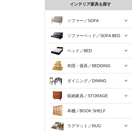
インテリア家具を探す
ソファー／SOFA
ソファーベッド／SOFA BED
ベッド／BED
布団・寝具／BEDDING
ダイニング／DINING
収納家具／STORAGE
本棚／BOOK SHELF
ラグマット／RUG