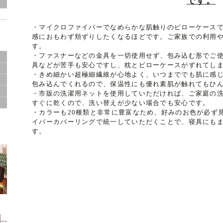
です。
・マイクロファイバーでなめらかな肌触りのピローケース
ド
感におもわず頬ずりしたくなるほどです。ご家族での利用や
す。
・ファスナーなどの金具を一切使用せず、包み込む形でご
具などが苦手も安心ですし、枕とピローケースがずれてし
・きめ細かい超極細繊維が心地よく、いつまででも肌に感
包み込んでくれるので、保温性にも優れ素肌が触れてもひ
・市販の洗濯用ネットを使用していただければ、ご家庭の
すぐに乾くので、洗い替えが少ない場合でも安心です。
サ
・カラーも20種類と非常に豊富なため、好みのお色が必ず
イバーカバーリングで統一していただくことで、寝具にも
す。