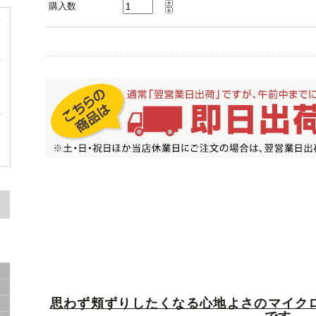
購入数
サ
容
思わず頬ずりしたくなる心地よさのマイク
ド