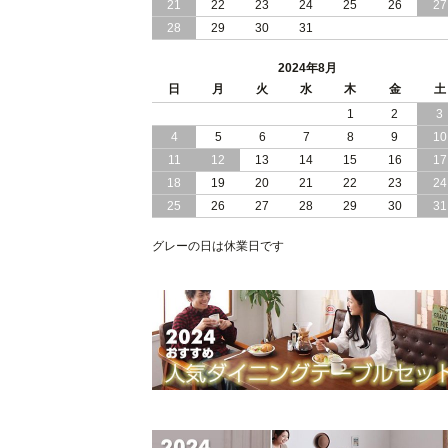
21
22
23
24
25
26
27
28
29
30
31
2024/05/21
日本製 大容量 収納 跳ね上げ式 リフト
アップ 縦開き ヘッドボードレス ベッ
2024年8月
組立設置付
日
月
火
水
木
金
土
2024/05/02
1
2
3
日本製 大容量 収納 跳ね上げ式 （ リフ
トアップ ） ベッド 横開き ヘッドボー
4
5
6
7
8
9
10
ド 組立設置 付き
11
12
13
14
15
16
17
18
19
20
21
22
23
24
2024/04/25
日本製 収納 跳ね上げ式 リフトアップ
25
26
27
28
29
30
31
ベッド 縦開き ヘッドボード 組立設置
ービス付き
グレーの日は休業日です
2024/04/23
すのこ の 床板 簡単 軽い コンパクトな
大容量 収納 跳ね上げ式 ベッド