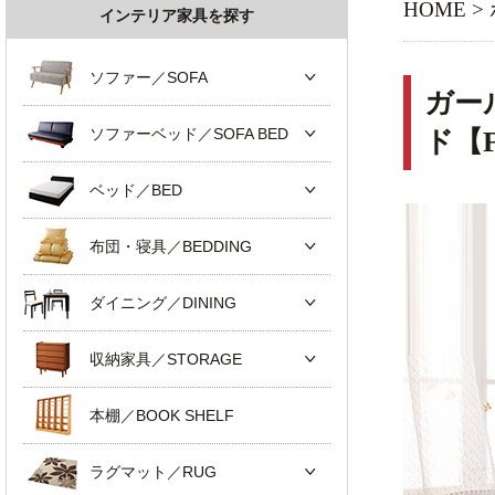
HOME
>
インテリア家具を探す
ソファー／SOFA
ガー
ソファーベッド／SOFA BED
ド【
ベッド／BED
布団・寝具／BEDDING
ダイニング／DINING
収納家具／STORAGE
本棚／BOOK SHELF
ラグマット／RUG