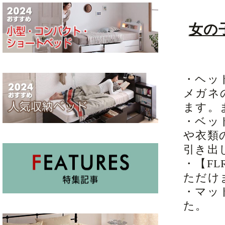
女の
・ヘッ
メガネ
ます。
・ベッ
や衣類
引き出
・【F
ただけ
・マッ
た。