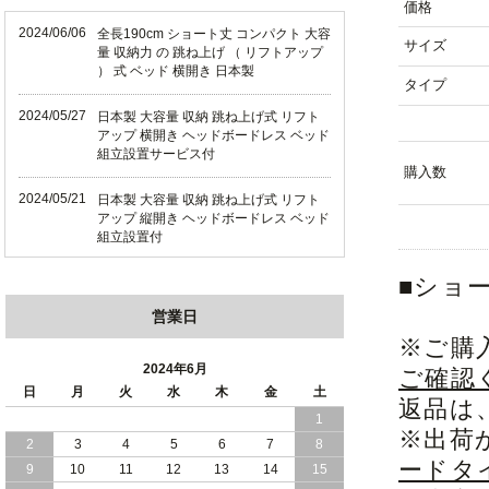
価格
2024/06/06
全長190cm ショート丈 コンパクト 大容
サイズ
量 収納力 の 跳ね上げ （ リフトアップ
） 式 ベッド 横開き 日本製
タイプ
2024/05/27
日本製 大容量 収納 跳ね上げ式 リフト
アップ 横開き ヘッドボードレス ベッド
組立設置サービス付
購入数
2024/05/21
日本製 大容量 収納 跳ね上げ式 リフト
アップ 縦開き ヘッドボードレス ベッド
組立設置付
■ショ
2024/05/02
日本製 大容量 収納 跳ね上げ式 （ リフ
トアップ ） ベッド 横開き ヘッドボー
営業日
ド 組立設置 付き
※ご購
2024/04/25
日本製 収納 跳ね上げ式 リフトアップ
2024年6月
ご確認
ベッド 縦開き ヘッドボード 組立設置サ
日
月
火
水
木
金
土
ービス付き
返品は
1
※出荷
2
3
4
5
6
7
8
2024/04/23
すのこ の 床板 簡単 軽い コンパクトな
ードタ
大容量 収納 跳ね上げ式 ベッド
9
10
11
12
13
14
15