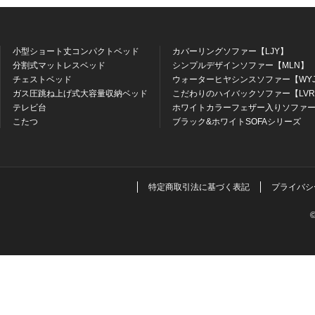
小型ショート丈コンパクトベッド
カバーリングソファー【LJY】
分割式マットレスベッド
シンプルデザインソファー【MLN】
チェストベッド
ウォーターヒヤシンスソファー【WY
ガス圧跳ね上げ式大容量収納ベッド
こだわりのハイバックソファー【LV
テレビ台
ホワイトカラーフェザー入りソファー
こたつ
ブラック&ホワイトSOFAシリーズ
特定商取引法に基づく表記
プライバシ
©