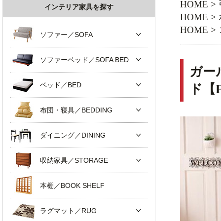
HOME
>
インテリア家具を探す
HOME
>
HOME
>
ソファー／SOFA
ソファーベッド／SOFA BED
ガー
ベッド／BED
ド【
布団・寝具／BEDDING
ダイニング／DINING
収納家具／STORAGE
本棚／BOOK SHELF
ラグマット／RUG