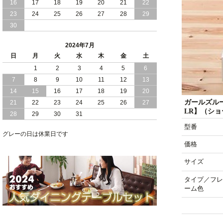
16
17
18
19
20
21
22
2024/03/28
おすすめ クイーン キング ワイドキング
23
24
25
26
27
28
29
サイズ で 通気性ある すのこ仕様 大容
30
量 収納 跳ね上げ ベッド
2024年7月
2024/02/29
畳 仕様 で 敷き布団 が使える 引き出し
日
月
火
水
木
金
土
収納 付き 大容量 チェスト ベッド 日本
製 ヘッドボードなし
1
2
3
4
5
6
7
8
9
10
11
12
13
2024/02/23
畳 の 床面 で 敷き布団 で 寝られる 引き
14
15
16
17
18
19
20
出し 収納庫 付 大容量 チェスト ベッド
ガールズル
21
22
23
24
25
26
27
日本製
LR】（シ
28
29
30
31
2024/02/13
床 畳仕様 で 敷き布団 が 使える 引き出
型番
し 収納庫 付き チェスト ベッド 日本製
グレーの日は休業日です
価格
サイズ
タイプ／フレ
ーム色