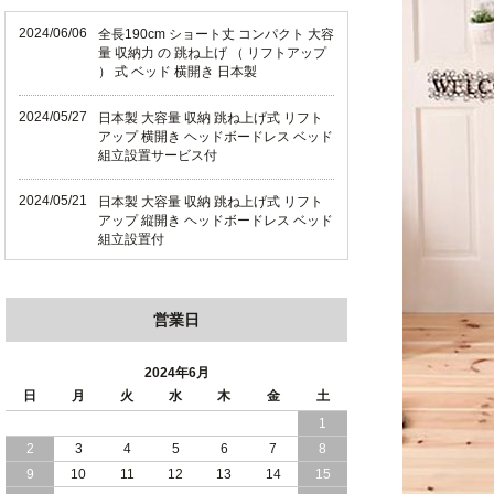
2024/06/06
全長190cm ショート丈 コンパクト 大容
量 収納力 の 跳ね上げ （ リフトアップ
） 式 ベッド 横開き 日本製
2024/05/27
日本製 大容量 収納 跳ね上げ式 リフト
アップ 横開き ヘッドボードレス ベッド
組立設置サービス付
2024/05/21
日本製 大容量 収納 跳ね上げ式 リフト
アップ 縦開き ヘッドボードレス ベッド
組立設置付
2024/05/02
日本製 大容量 収納 跳ね上げ式 （ リフ
トアップ ） ベッド 横開き ヘッドボー
営業日
ド 組立設置 付き
2024/04/25
日本製 収納 跳ね上げ式 リフトアップ
2024年6月
ベッド 縦開き ヘッドボード 組立設置サ
日
月
火
水
木
金
土
ービス付き
1
2
3
4
5
6
7
8
2024/04/23
すのこ の 床板 簡単 軽い コンパクトな
大容量 収納 跳ね上げ式 ベッド
9
10
11
12
13
14
15