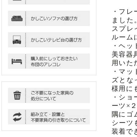
・フレ
ました
スプレ
ルーム
・ヘッ
美容器
用いた
・マッ
ズとな
様用に
・ショ
ーツ×
隅にゴ
シーツ
装着で