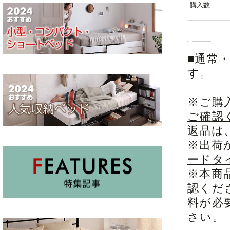
購入数
■通常
す。
※ご購
ご確認
返品は
※出荷
ードタ
※本商
認くだ
料が必
さい。