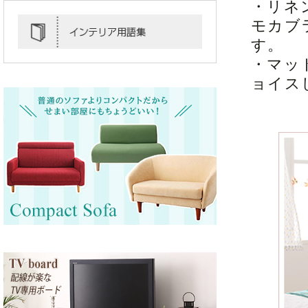
・リネ
モカブ
す。
・マッ
ョイス