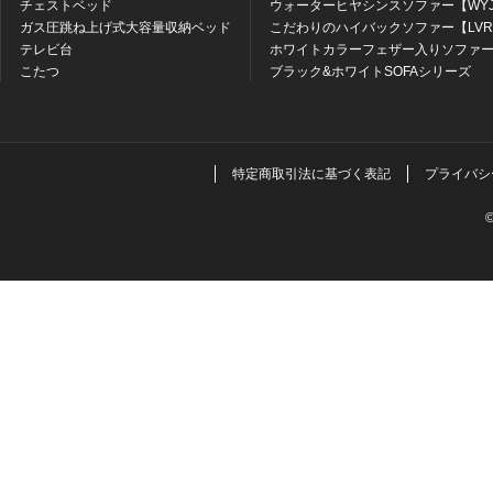
チェストベッド
ウォーターヒヤシンスソファー【WY
ガス圧跳ね上げ式大容量収納ベッド
こだわりのハイバックソファー【LV
テレビ台
ホワイトカラーフェザー入りソファー
こたつ
ブラック&ホワイトSOFAシリーズ
特定商取引法に基づく表記
プライバシ
©