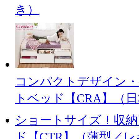
き）
コンパクトデザイン・
トベッド【CRA】（
ショートサイズ！収納
ド【CTR】（薄型／