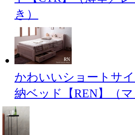
き）
かわいいショートサイ
納ベッド【REN】（