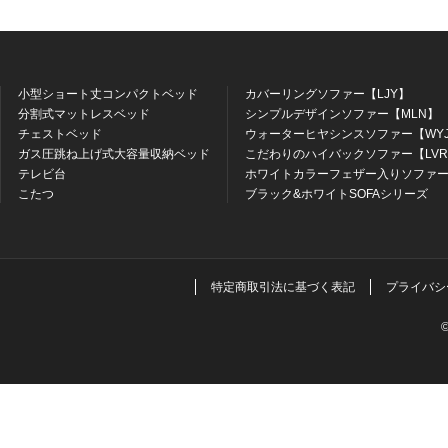
小型ショート丈コンパクトベッド
カバーリングソファー【LJY】
分割式マットレスベッド
シンプルデザインソファー【MLN】
チェストベッド
ウォーターヒヤシンスソファー【WY
ガス圧跳ね上げ式大容量収納ベッド
こだわりのハイバックソファー【LV
テレビ台
ホワイトカラーフェザー入りソファー
こたつ
ブラック&ホワイトSOFAシリーズ
特定商取引法に基づく表記
プライバシ
©