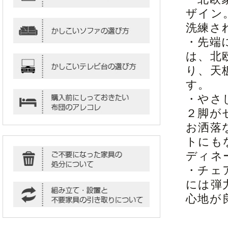
ザイン
洗練さ
・先端
は、北
り、天
す。
・やさ
２脚が
お洒落
トにも
ディネ
・チェ
には弾
心地が