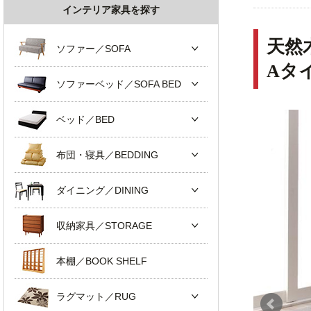
インテリア家具を探す
天然
ソファー／SOFA
Aタ
ソファーベッド／SOFA BED
ベッド／BED
布団・寝具／BEDDING
ダイニング／DINING
収納家具／STORAGE
本棚／BOOK SHELF
ラグマット／RUG