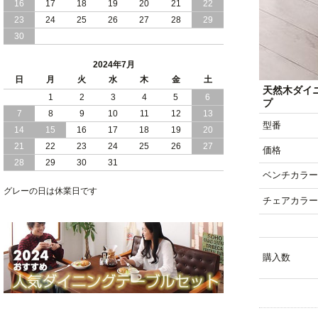
16
17
18
19
20
21
22
2024/03/28
おすすめ クイーン キング ワイドキング
23
24
25
26
27
28
29
サイズ で 通気性ある すのこ仕様 大容
30
量 収納 跳ね上げ ベッド
2024年7月
2024/02/29
畳 仕様 で 敷き布団 が使える 引き出し
日
月
火
水
木
金
土
収納 付き 大容量 チェスト ベッド 日本
天然木ダイ
製 ヘッドボードなし
1
2
3
4
5
6
プ
7
8
9
10
11
12
13
2024/02/23
畳 の 床面 で 敷き布団 で 寝られる 引き
型番
14
15
16
17
18
19
20
出し 収納庫 付 大容量 チェスト ベッド
21
22
23
24
25
26
27
日本製
価格
28
29
30
31
ベンチカラー
2024/02/13
床 畳仕様 で 敷き布団 が 使える 引き出
し 収納庫 付き チェスト ベッド 日本製
グレーの日は休業日です
チェアカラー
購入数