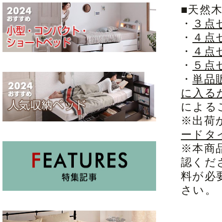
■天然
・
３点
・
４点
・
４点
・
５点
・
単品
に入る
による
※出荷
ードタ
※本商
認くだ
料が必
さい。