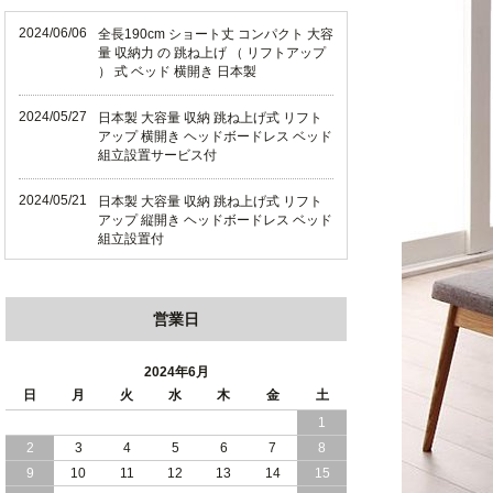
2024/06/06
全長190cm ショート丈 コンパクト 大容
量 収納力 の 跳ね上げ （ リフトアップ
） 式 ベッド 横開き 日本製
2024/05/27
日本製 大容量 収納 跳ね上げ式 リフト
アップ 横開き ヘッドボードレス ベッド
組立設置サービス付
2024/05/21
日本製 大容量 収納 跳ね上げ式 リフト
アップ 縦開き ヘッドボードレス ベッド
組立設置付
2024/05/02
日本製 大容量 収納 跳ね上げ式 （ リフ
トアップ ） ベッド 横開き ヘッドボー
営業日
ド 組立設置 付き
2024/04/25
日本製 収納 跳ね上げ式 リフトアップ
2024年6月
ベッド 縦開き ヘッドボード 組立設置サ
日
月
火
水
木
金
土
ービス付き
1
2
3
4
5
6
7
8
2024/04/23
すのこ の 床板 簡単 軽い コンパクトな
大容量 収納 跳ね上げ式 ベッド
9
10
11
12
13
14
15