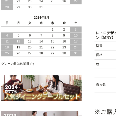
21
22
23
24
25
26
27
28
29
30
31
2024/05/21
日本製 大容量 収納 跳ね上げ式 リフト
アップ 縦開き ヘッドボードレス ベッド
2024年8月
組立設置付
日
月
火
水
木
金
土
2024/05/02
1
2
3
日本製 大容量 収納 跳ね上げ式 （ リフ
レトロデザ
トアップ ） ベッド 横開き ヘッドボー
4
5
6
7
8
9
10
ン【MNY】
ド 組立設置 付き
11
12
13
14
15
16
17
型番
18
19
20
21
22
23
24
2024/04/25
日本製 収納 跳ね上げ式 リフトアップ
25
26
27
28
29
30
31
ベッド 縦開き ヘッドボード 組立設置サ
価格
ービス付き
グレーの日は休業日です
色
2024/04/23
すのこ の 床板 簡単 軽い コンパクトな
大容量 収納 跳ね上げ式 ベッド
購入数
※ご購