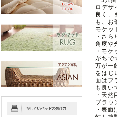
ロデザ
良く、
も、お
モケッ
・さら
角度や
・モケ
がちで
万が一
をはじ
面はフ
も良い
・天然
ブラウ
・表面
性も抜