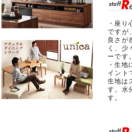
・座り
ですが
良さが
く、少
ーです
・生地
イント
生地は
す。水
す。