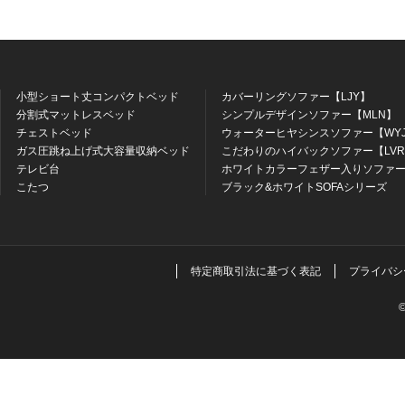
小型ショート丈コンパクトベッド
カバーリングソファー【LJY】
分割式マットレスベッド
シンプルデザインソファー【MLN】
チェストベッド
ウォーターヒヤシンスソファー【WY
ガス圧跳ね上げ式大容量収納ベッド
こだわりのハイバックソファー【LV
テレビ台
ホワイトカラーフェザー入りソファー
こたつ
ブラック&ホワイトSOFAシリーズ
特定商取引法に基づく表記
プライバシ
©