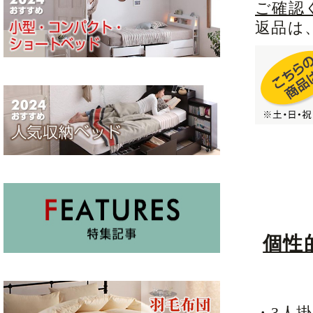
ご確認
返品は
個性
・3人