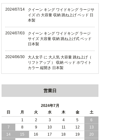
2024/07/14
クイーン キング ワイドキング ラージサ
イズ の 大容量 収納 跳ね上げ ベッド 日
本製
2024/07/03
クイーン キング ワイドキング ラージ
サイズ 大容量 収納 跳ね上げ式 ベッド
日本製
2024/06/30
大人女子 に 大人気 大容量 跳ね上げ（
リフトアップ ） 収納 ベッド ホワイト
カラー 縦開き 日本製
2024/06/22
ショート丈 コンパクト な 大容量 収納
跳ね上げ（ リフトアップ ） ベッド ホ
営業日
ワイトカラー 縦開き 日本製
2024/06/06
全長190cm ショート丈 コンパクト 大容
2024年7月
量 収納力 の 跳ね上げ （ リフトアップ
日
月
火
水
木
金
土
） 式 ベッド 横開き 日本製
1
2
3
4
5
6
7
8
9
10
11
12
13
2024/05/27
日本製 大容量 収納 跳ね上げ式 リフト
アップ 横開き ヘッドボードレス ベッド
14
15
16
17
18
19
20
組立設置サービス付