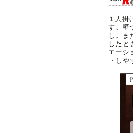
１人掛
す。壁
し。ま
したと
エーシ
トしや