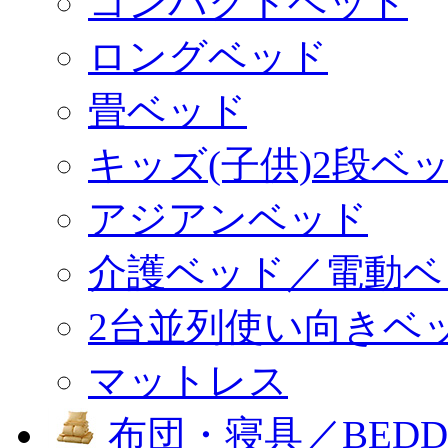
コンパクトベッド
ロングベッド
畳ベッド
キッズ(子供)2段ベ
アジアンベッド
介護ベッド／電動ベ
2台並列使い向きベ
マットレス
布団・寝具／BEDD