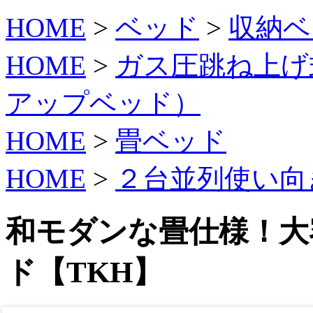
HOME
>
ベッド
>
収納ベ
HOME
>
ガス圧跳ね上げ
アップベッド）
HOME
>
畳ベッド
HOME
>
２台並列使い向
和モダンな畳仕様！大
ド【TKH】