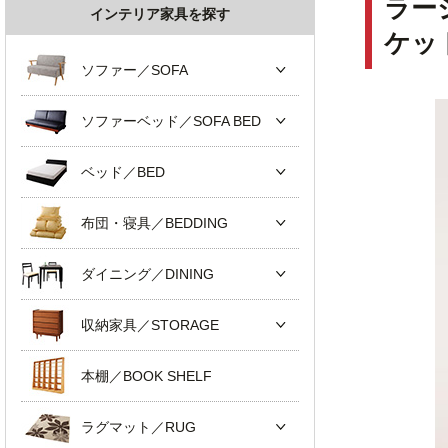
ラー
インテリア家具を探す
ケッ
ソファー／SOFA
ソファーベッド／SOFA BED
ベッド／BED
布団・寝具／BEDDING
ダイニング／DINING
収納家具／STORAGE
本棚／BOOK SHELF
ラグマット／RUG