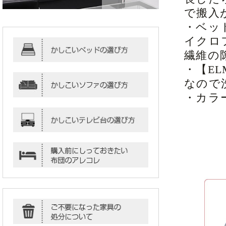
で搬入
・ベッ
イクロ
繊維の
・【E
なので
・カラ