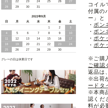
21
22
23
24
25
26
27
コイル
28
29
30
31
2022/05/13
おすすめ シンプル デザイン ローベッド
付属の
2022年9月
ー」と
2022/05/09
クイーン キング サイズ が選べる！ モ
日
月
ダン デザイン レザーベッド
火
水
木
金
土
・
ボン
1
2
3
・
ボン
2022/05/06
レザー 仕様の すのこベット ギャザリン
4
5
6
7
8
9
10
グ加工で高級感アップ
・
ポケ
11
12
13
14
15
16
17
・
ポケ
18
19
20
21
22
23
24
25
26
27
28
29
30
※ご購
グレーの日は休業日です
ご確認
返品は
※出荷
ードタ
※本商
認くだ
料が必