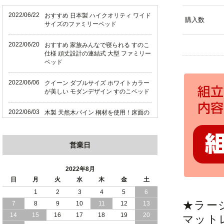
2022/06/22
おすすめ 日本製 ハイクオリティ ワイド
購入数
サイズのファミリーベッド
2022/06/20
おすすめ 家族みんなで寝られる すのこ
仕様 頑丈設計の連結式 大型 ファミリー
ベッド
2022/06/06
クイーン ダブルサイズ ホワイトカラー
が美しい モダンデザイン すのこベッド
2022/06/03
木製 天然木パイン 桐材を使用！床面の
高さ調節 ができる すのこベッド 【FT
I】（フレームのみ）
営業日
2022/05/29
おすすめ 木製 天然木パイン 使用！床面
の高さ調節ができるすのこベッド
2022年8月
2022/05/25
日
月
火
水
木
金
土
狭いお部屋におすすめ 省スペース 大容
量 収納ベッド
1
2
3
4
5
6
★ラー
7
8
9
10
11
12
13
2022/05/22
おすすめ 高さが調節可能なシンプルす
14
15
16
17
18
19
20
マット
のこベッド