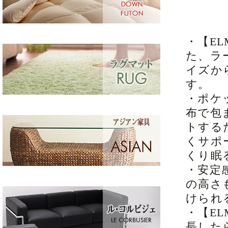
・【E
た、ラ
イズか
す。
・ポケ
布で包
トする
くサポ
くり眠
・安定
の高さ
けられ
・【E
長した