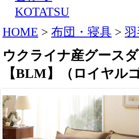
KOTATSU
HOME
>
布団・寝具
>
羽
ウクライナ産グース
【BLM】（ロイヤル