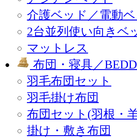
介護ベッド／電動ベ
2台並列使い向きベ
マットレス
布団・寝具／BEDD
羽毛布団セット
羽毛掛け布団
布団セット(羽根・羊
掛け・敷き布団