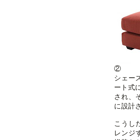
②
シェー
ート式
され、
に設計
こうし
レンジ