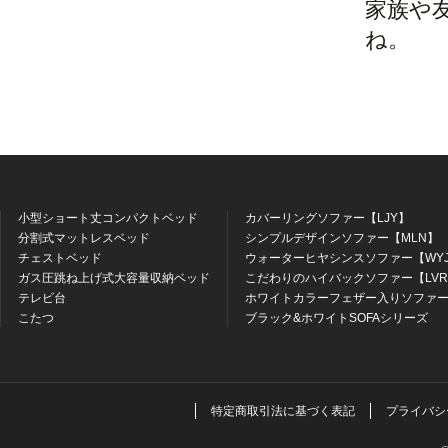
家族や
ね。
小型ショート丈コンパクトベッド
カバーリングソファー【LJY】
分割式マットレスベッド
シンプルデザインソファー【MLN】
チェストベッド
ウォーターヒヤシンスソファー【WY
ガス圧跳ね上げ式大容量収納ベッド
こだわりのハイバックソファー【LV
テレビ台
ホワイトカラーフェザー入りソファー
こたつ
ブラック&ホワイトSOFAシリーズ
特定商取引法に基づく表記
プライバシ