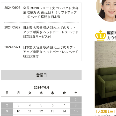
2024/06/06
全長190cm ショート丈 コンパクト 大容
量 収納力 の 跳ね上げ （ リフトアップ
） 式 ベッド 横開き 日本製
2024/05/27
日本製 大容量 収納 跳ね上げ式 リフト
アップ 横開き ヘッドボードレス ベッド
組立設置サービス付
2024/05/21
日本製 大容量 収納 跳ね上げ式 リフト
アップ 縦開き ヘッドボードレス ベッド
組立設置付
2024/05/02
日本製 大容量 収納 跳ね上げ式 （ リフ
トアップ ） ベッド 横開き ヘッドボー
営業日
ド 組立設置 付き
2024/04/25
日本製 収納 跳ね上げ式 リフトアップ
2024年6月
ベッド 縦開き ヘッドボード 組立設置サ
日
月
火
水
木
金
土
ービス付き
1
2
3
4
5
6
7
8
2024/04/23
すのこ の 床板 簡単 軽い コンパクトな
大容量 収納 跳ね上げ式 ベッド
9
10
11
12
13
14
15
【人気第１位