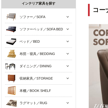
インテリア家具を探す
コー
ソファー／SOFA
ソファーベッド／SOFA BED
ベッド／BED
布団・寝具／BEDDING
ダイニング／DINING
収納家具／STORAGE
本棚／BOOK SHELF
ラグマット／RUG