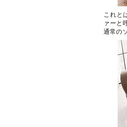
これと
ァーと
通常の