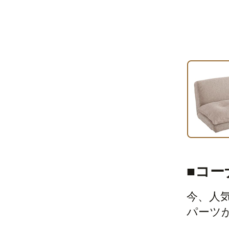
■コー
今、人
パーツ