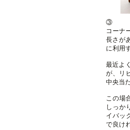
③
コーナ
長さが
に利用
最近よ
が、リ
中央当
この場
しっか
イバッ
で良け