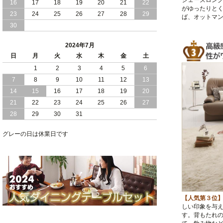
シェーズロング
16
17
18
19
20
21
22
がゆったりと
2024/03/28
おすすめ クイーン キング ワイドキング
23
24
25
26
27
28
29
ば、オットマ
サイズ で 通気性ある すのこ仕様 大容
30
量 収納 跳ね上げ ベッド
2024年7月
2024/02/29
畳 仕様 で 敷き布団 が使える 引き出し
日
月
火
水
木
金
土
収納 付き 大容量 チェスト ベッド 日本
製 ヘッドボードなし
1
2
3
4
5
6
7
8
9
10
11
12
13
2024/02/23
畳 の 床面 で 敷き布団 で 寝られる 引き
14
15
16
17
18
19
20
出し 収納庫 付 大容量 チェスト ベッド
21
22
23
24
25
26
27
日本製
28
29
30
31
2024/02/13
床 畳仕様 で 敷き布団 が 使える 引き出
し 収納庫 付き チェスト ベッド 日本製
グレーの日は休業日です
【人気第３位
しい印象を与
す。背もたれ