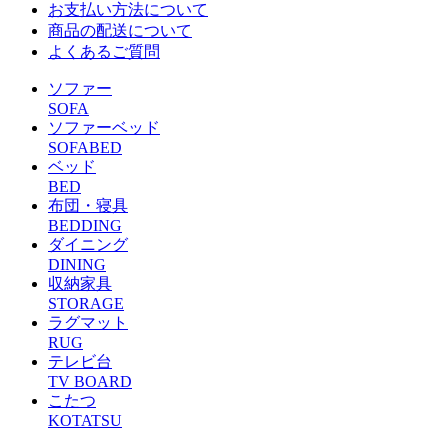
お支払い方法について
商品の配送について
よくあるご質問
ソファー
SOFA
ソファーベッド
SOFABED
ベッド
BED
布団・寝具
BEDDING
ダイニング
DINING
収納家具
STORAGE
ラグマット
RUG
テレビ台
TV BOARD
こたつ
KOTATSU