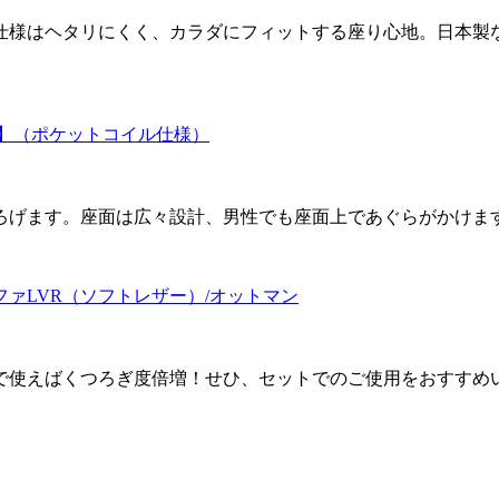
仕様はヘタリにくく、カラダにフィットする座り心地。日本製
ー】（ポケットコイル仕様）
ろげます。座面は広々設計、男性でも座面上であぐらがかけま
ァLVR（ソフトレザー）/オットマン
トで使えばくつろぎ度倍増！せひ、セットでのご使用をおすすめ