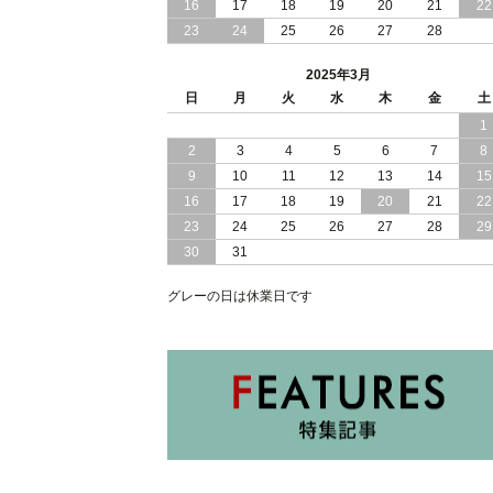
16
17
18
19
20
21
22
2025/01/10
和モダン セキスイ 美草 ヘッドボード
23
24
25
26
27
28
ス 小上がり 大容量収納 跳ね上げ式 畳
ベッド
2025年3月
2025/01/08
日
月
寝室 くつろぎ 和モダン 空間 セキスイ
火
水
木
金
土
美草 使用 大容量 収納 跳ね上げ式 畳 ベ
1
ッド 日本製
2
3
4
5
6
7
8
9
10
11
12
13
14
15
2025/01/05
照明 コンセント 棚式 ヘッドボード 付
き 大容量 収納 跳ね上げ式 ベッド
16
17
18
19
20
21
22
23
24
25
26
27
28
29
30
31
グレーの日は休業日です