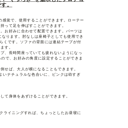
です。
長の感覚で、使用することができます。ローテー
を持って足を伸ばすことができます。
在。お好みに合わせて配置できます。パーツは
点になります。肘なしは座椅子としても使用でき
くらくです。ソファの背面には連結テープが付
れます。
イプ、長時間座っていても疲れないようになっ
るので、お好みの角度に設定することができま
に倒せば、大人が横になることもできます。
よいナチュラルな色合いに、ピンクは幼すぎ
心して身体をあずけることができます。
をクライニングすれば、ちょっとしたお昼寝に