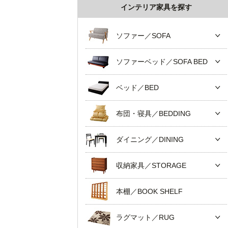
インテリア家具を探す
ソファー／SOFA
ソファーベッド／SOFA BED
ベッド／BED
布団・寝具／BEDDING
ダイニング／DINING
収納家具／STORAGE
本棚／BOOK SHELF
ラグマット／RUG