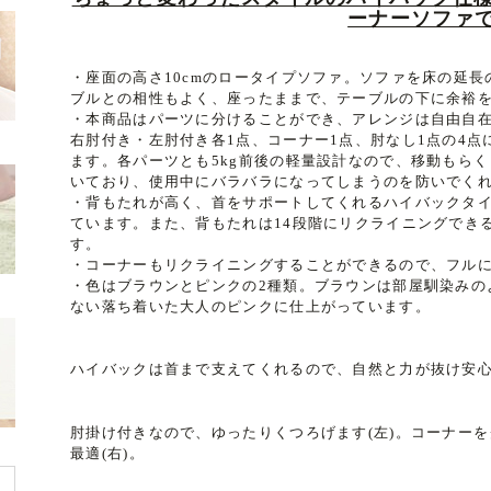
ーナーソファ
・座面の高さ10cmのロータイプソファ。ソファを床の延
ブルとの相性もよく、座ったままで、テーブルの下に余裕
・本商品はパーツに分けることができ、アレンジは自由自
右肘付き・左肘付き各1点、コーナー1点、肘なし1点の4
ます。各パーツとも5kg前後の軽量設計なので、移動もら
いており、使用中にバラバラになってしまうのを防いでく
・背もたれが高く、首をサポートしてくれるハイバックタ
ています。また、背もたれは14段階にリクライニングでき
す。
・コーナーもリクライニングすることができるので、フル
・色はブラウンとピンクの2種類。ブラウンは部屋馴染みの
ない落ち着いた大人のピンクに仕上がっています。
ハイバックは首まで支えてくれるので、自然と力が抜け安
肘掛け付きなので、ゆったりくつろげます(左)。コーナー
最適(右)。