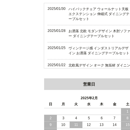
2025/01/30
ハイバックチェア ウォールナット天板
エクステンション 伸縮式 ダイニングテ
ーブルセット
2025/01/28
お洒落 北欧 モダンデザイン 木肘ソフ
ー ダイニングテーブルセット
2025/01/25
ヴィンテージ感 インダストリアルデザ
イン お洒落 ダイニングテーブルセット
2025/01/22
北欧風デザイン オーク 無垢材 ダイニ
グテーブルセット
2025/01/18
天然木 オーク 無垢材 上質感 北欧風デ
営業日
ザイン ダイニング
2025年2月
2025/01/16
ハイバックチェア 伸縮式テーブル ダイ
日
月
火
水
木
金
土
ニングテーブルセット
1
2025/01/12
畳仕様の床板 和モダン 国産 収納力バ
2
3
4
5
6
7
8
グン 跳ね上げ式 収納ベッド
9
10
11
12
13
14
15