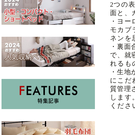
2つの
面と、
・ヨー
モカブ
ネンを
・裏面
で、就
れるも
・生地
にこだ
質管理
します
くださ