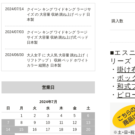
2024/07/14
クイーン キング ワイドキング ラージサ
イズ の 大容量 収納 跳ね上げ ベッド 日
本製
購入数
2024/07/03
クイーン キング ワイドキング ラージ
サイズ 大容量 収納 跳ね上げ式 ベッド
日本製
■エス
2024/06/30
大人女子 に 大人気 大容量 跳ね上げ（
リーズ
リフトアップ ） 収納 ベッド ホワイト
カラー 縦開き 日本製
・
掛け
・
ボッ
2024/06/22
ショート丈 コンパクト な 大容量 収納
跳ね上げ（ リフトアップ ） ベッド ホ
・
和式
営業日
ワイトカラー 縦開き 日本製
・
ピロ
2024/06/06
全長190cm ショート丈 コンパクト 大容
2024年7月
量 収納力 の 跳ね上げ （ リフトアップ
日
月
火
水
木
金
土
） 式 ベッド 横開き 日本製
1
2
3
4
5
6
7
8
9
10
11
12
13
2024/05/27
日本製 大容量 収納 跳ね上げ式 リフト
アップ 横開き ヘッドボードレス ベッド
14
15
16
17
18
19
20
組立設置サービス付