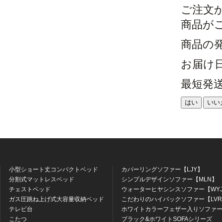
ご注文
商品が
商品の
お届け
最短発
はい
いい
小型ショート丈コンパクトベッド
カバーリングソファー【LJY】
分割式マットレスベッド
シンプルデザインソファー【MLN】
チェストベッド
ウォーターヒヤシンスソファー【WY
ガス圧跳ね上げ式大容量収納ベッド
こだわりのハイバックソファー【LV
テレビ台
ホワイトカラーフェザー入りソファー
こたつ
ブラック&ホワイトSOFAシリーズ