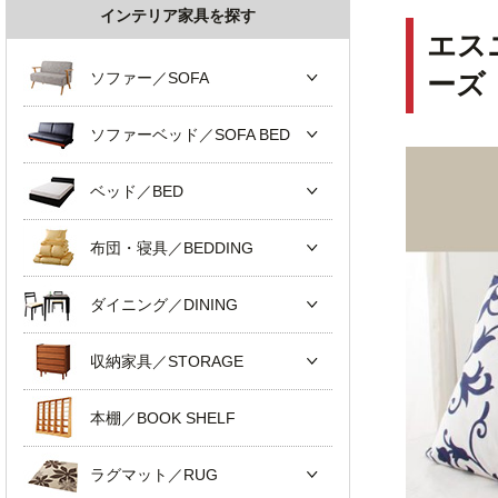
インテリア家具を探す
エス
ソファー／SOFA
ーズ
ソファーベッド／SOFA BED
ベッド／BED
布団・寝具／BEDDING
ダイニング／DINING
収納家具／STORAGE
本棚／BOOK SHELF
ラグマット／RUG