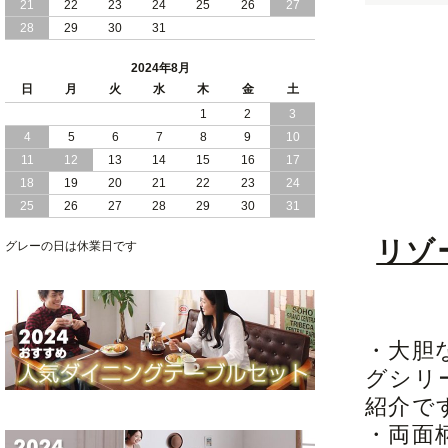
21
22
23
24
25
26
27
28
29
30
31
2024/05/21
日本製 大容量 収納 跳ね上げ式 リフト
アップ 縦開き ヘッドボードレス ベッド
2024年8月
組立設置付
日
月
火
水
木
金
土
2024/05/02
1
2
3
日本製 大容量 収納 跳ね上げ式 （ リフ
トアップ ） ベッド 横開き ヘッドボー
4
5
6
7
8
9
10
ド 組立設置 付き
11
12
13
14
15
16
17
18
19
20
21
22
23
24
2024/04/25
日本製 収納 跳ね上げ式 リフトアップ
25
26
27
28
29
30
31
ベッド 縦開き ヘッドボード 組立設置サ
ービス付き
リゾ
グレーの日は休業日です
2024/04/23
すのこ の 床板 簡単 軽い コンパクトな
大容量 収納 跳ね上げ式 ベッド
・大胆
グシリ
紹介で
・両面