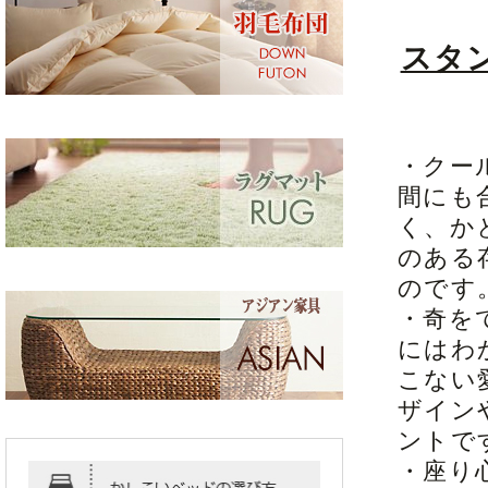
スタ
・クー
間にも
く、か
のある
のです
・奇を
にはわ
こない
ザイン
ントで
・座り