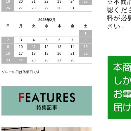
※本商
2024/11/07
19
20
便利な 棚 モダンライト コンセント 付
21
22
23
24
25
き 大容量 収納 リフトアップ 縦開き 日
26
27
28
29
30
31
認くだ
本製 ベッド
料が必
2025年2月
2024/10/30
女性人気 日本製 コンパクト な ショー
さい。
日
月
火
水
木
金
土
トサイズ 跳ね上げ 収納 ベッド 横開き
1
ヘッドボード付
2
3
4
5
6
7
8
2024/10/17
日本製 コンパクト な ショートサイズ
9
10
11
12
13
14
15
跳ね上げ 収納 ベッド 横開き ヘッドボ
16
17
18
19
20
21
22
ード無し
23
24
25
26
27
28
2024/10/15
安心 日本製 省スペース 薄型 ヘッドボ
グレーの日は休業日です
ード 跳ね上げ式 大容量 収納 ベッド