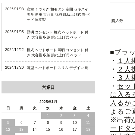
2025/01/08
寝室 くつろぎ 和モダン 空間 セキスイ
美草 使用 大容量 収納 跳ね上げ式 畳 ベ
ッド 日本製
購入数
2025/01/05
照明 コンセント 棚式 ヘッドボード 付
き 大容量 収納 跳ね上げ式 ベッド
2024/12/22
棚式 ヘッドボード 照明 コンセント 付
■ブラッ
き 大容量 収納 跳ね上げ式 ベッド
・
１人
2024/12/20
・
２人
薄型 ヘッドボード スリム デザイン 跳
ね上げ式 大容量 収納 ベッド 横開き 日
・
３人
本製
・
セッ
営業日
2024/12/18
薄型 ヘッドボード スリム デザイン 跳
に入る
ね上げ式 大容量 収納 ベッド 縦開き 日
本製
入るか
2025年1月
日
月
火
水
木
金
土
よるご
2024/12/17
便利な 棚 モダンライト コンセント 付
1
2
3
4
※出荷
き 大容量 収納 リフトアップ ベッド 横
5
6
7
8
9
10
11
開き 日本製
ードタ
12
13
14
15
16
17
18