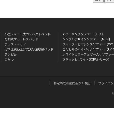
小型ショート丈コンパクトベッド
カバーリングソファー【LJY】
分割式マットレスベッド
シンプルデザインソファー【MLN】
チェストベッド
ウォーターヒヤシンスソファー【WY
ガス圧跳ね上げ式大容量収納ベッド
こだわりのハイバックソファー【LV
テレビ台
ホワイトカラーフェザー入りソファー
こたつ
ブラック&ホワイトSOFAシリーズ
特定商取引法に基づく表記
プライバシ
©