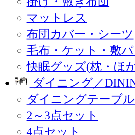
掛け・敷き布団
マットレス
布団カバー・シーツ
毛布・ケット・敷パ
快眠グッズ(枕・ほか
ダイニング／DINI
ダイニングテーブル
2～3点セット
4点セット