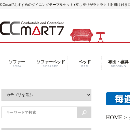
CCmart7おすすめのダイニングテーブルセット
●立ち座りがラクラク！肘掛け付き回
ソファー
ソファーベッド
ベッド
布団・寝具
SOFA
SOFABED
BED
BEDDING
HOME
>