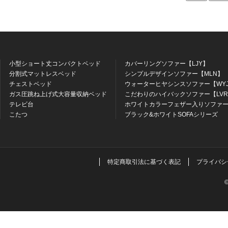
小型ショート丈コンパクトベッド
カバーリングソファー【LJY】
分割式マットレスベッド
シンプルデザインソファー【MLN】
チェストベッド
ウォーターヒヤシンスソファー【WY
ガス圧跳ね上げ式大容量収納ベッド
こだわりのハイバックソファー【LV
テレビ台
ホワイトカラーフェザー入りソファー
こたつ
ブラック&ホワイトSOFAシリーズ
特定商取引法に基づく表記
プライバシ
©