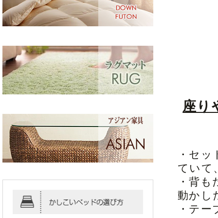
座り
・セッ
ていて
・背も
動かし
・テー