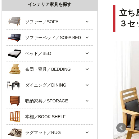
インテリア家具を探す
立ち
ソファー／SOFA
３セ
ソファーベッド／SOFA BED
ベッド／BED
布団・寝具／BEDDING
ダイニング／DINING
収納家具／STORAGE
本棚／BOOK SHELF
ラグマット／RUG