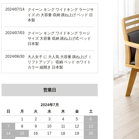
2024/07/14
クイーン キング ワイドキング ラージサ
イズ の 大容量 収納 跳ね上げ ベッド 日
本製
2024/07/03
クイーン キング ワイドキング ラージ
サイズ 大容量 収納 跳ね上げ式 ベッド
日本製
2024/06/30
大人女子 に 大人気 大容量 跳ね上げ（
リフトアップ ） 収納 ベッド ホワイト
カラー 縦開き 日本製
2024/06/22
ショート丈 コンパクト な 大容量 収納
跳ね上げ（ リフトアップ ） ベッド ホ
営業日
ワイトカラー 縦開き 日本製
2024/06/06
全長190cm ショート丈 コンパクト 大容
2024年7月
量 収納力 の 跳ね上げ （ リフトアップ
日
月
火
水
木
金
土
） 式 ベッド 横開き 日本製
1
2
3
4
5
6
7
8
9
10
11
12
13
2024/05/27
日本製 大容量 収納 跳ね上げ式 リフト
アップ 横開き ヘッドボードレス ベッド
14
15
16
17
18
19
20
組立設置サービス付