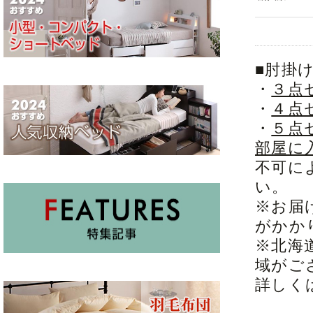
■肘掛
・
３点
・
４点
・
５点
部屋に
不可に
い。
※お届
がかか
※北海
域がご
詳しく