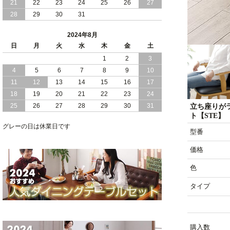
21
22
23
24
25
26
27
28
29
30
31
2024/05/21
日本製 大容量 収納 跳ね上げ式 リフト
アップ 縦開き ヘッドボードレス ベッド
2024年8月
組立設置付
日
月
火
水
木
金
土
2024/05/02
1
2
3
日本製 大容量 収納 跳ね上げ式 （ リフ
トアップ ） ベッド 横開き ヘッドボー
4
5
6
7
8
9
10
ド 組立設置 付き
11
12
13
14
15
16
17
18
19
20
21
22
23
24
2024/04/25
日本製 収納 跳ね上げ式 リフトアップ
25
26
27
28
29
30
31
立ち座りが
ベッド 縦開き ヘッドボード 組立設置サ
ト【STE】
ービス付き
グレーの日は休業日です
型番
2024/04/23
すのこ の 床板 簡単 軽い コンパクトな
大容量 収納 跳ね上げ式 ベッド
価格
色
タイプ
購入数