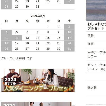
21
22
23
24
25
26
27
28
29
30
31
2024/05/21
日本製 大容量 収納 跳ね上げ式 リフト
アップ 縦開き ヘッドボードレス ベッド
2024年8月
組立設置付
日
月
火
水
木
金
土
おしゃれな
2024/05/02
1
2
3
日本製 大容量 収納 跳ね上げ式 （ リフ
ブルセット【
トアップ ） ベッド 横開き ヘッドボー
4
5
6
7
8
9
10
ド 組立設置 付き
型番
11
12
13
14
15
16
17
18
19
20
21
22
23
24
価格
2024/04/25
日本製 収納 跳ね上げ式 リフトアップ
25
26
27
28
29
30
31
ベッド 縦開き ヘッドボード 組立設置サ
W68テーブル
ービス付き
カラー
グレーの日は休業日です
2024/04/23
すのこ の 床板 簡単 軽い コンパクトな
セット（チェ
大容量 収納 跳ね上げ式 ベッド
ア/スツール
購入数