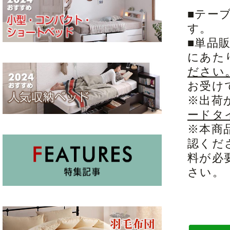
■テー
す。
■単品
にあた
ださい
お受け
※出荷
ードタ
※本商
認くだ
料が必
さい。