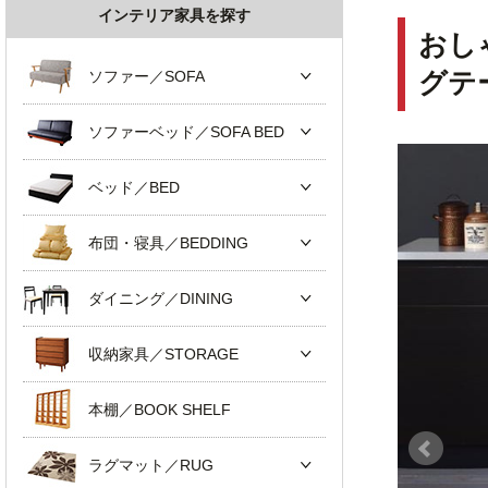
インテリア家具を探す
おし
ソファー／SOFA
グテ
ソファーベッド／SOFA BED
ベッド／BED
布団・寝具／BEDDING
ダイニング／DINING
収納家具／STORAGE
本棚／BOOK SHELF
ラグマット／RUG