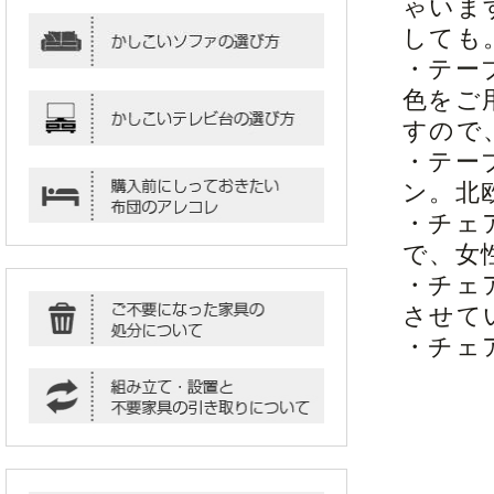
ゃいま
しても
・テー
色をご
すので
・テー
ン。北
・チェ
で、女
・チェ
させて
・チェ