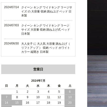
2024/07/14
クイーン キング ワイドキング ラージサ
イズ の 大容量 収納 跳ね上げ ベッド 日
本製
2024/07/03
クイーン キング ワイドキング ラージ
サイズ 大容量 収納 跳ね上げ式 ベッド
日本製
2024/06/30
大人女子 に 大人気 大容量 跳ね上げ（
リフトアップ ） 収納 ベッド ホワイト
カラー 縦開き 日本製
2024/06/22
ショート丈 コンパクト な 大容量 収納
跳ね上げ（ リフトアップ ） ベッド ホ
営業日
ワイトカラー 縦開き 日本製
2024/06/06
全長190cm ショート丈 コンパクト 大容
2024年7月
量 収納力 の 跳ね上げ （ リフトアップ
日
月
火
水
木
金
土
） 式 ベッド 横開き 日本製
1
2
3
4
5
6
7
8
9
10
11
12
13
2024/05/27
日本製 大容量 収納 跳ね上げ式 リフト
アップ 横開き ヘッドボードレス ベッド
14
15
16
17
18
19
20
組立設置サービス付