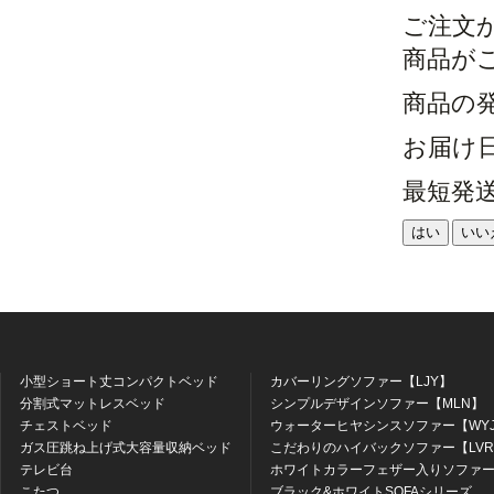
ご注文
商品が
商品の
お届け
最短発
はい
いい
小型ショート丈コンパクトベッド
カバーリングソファー【LJY】
分割式マットレスベッド
シンプルデザインソファー【MLN】
チェストベッド
ウォーターヒヤシンスソファー【WY
ガス圧跳ね上げ式大容量収納ベッド
こだわりのハイバックソファー【LV
テレビ台
ホワイトカラーフェザー入りソファー
こたつ
ブラック&ホワイトSOFAシリーズ