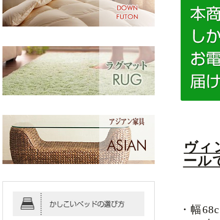
ヴィ
ール
・幅6