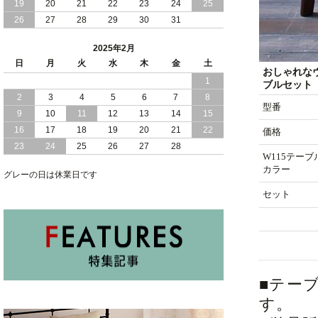
2024/11/07
19
20
便利な 棚 モダンライト コンセント 付
21
22
23
24
25
き 大容量 収納 リフトアップ 縦開き 日
26
27
28
29
30
31
本製 ベッド
2025年2月
2024/10/30
女性人気 日本製 コンパクト な ショー
日
月
火
水
木
金
土
トサイズ 跳ね上げ 収納 ベッド 横開き
おしゃれな
1
ヘッドボード付
ブルセット【
2
3
4
5
6
7
8
型番
2024/10/17
日本製 コンパクト な ショートサイズ
9
10
11
12
13
14
15
跳ね上げ 収納 ベッド 横開き ヘッドボ
16
17
18
19
20
21
22
価格
ード無し
23
24
25
26
27
28
W115テーブ
2024/10/15
安心 日本製 省スペース 薄型 ヘッドボ
カラー
グレーの日は休業日です
ード 跳ね上げ式 大容量 収納 ベッド
セット
■テー
す。