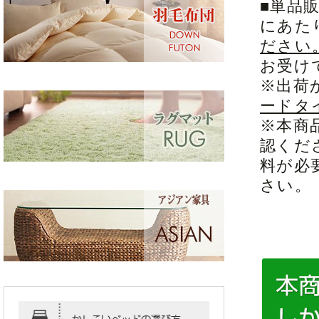
■単品
にあた
ださい
お受け
※出荷
ードタ
※本商
認くだ
料が必
さい。