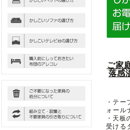
ご家
落感
・テー
ォール
・天板
受ける