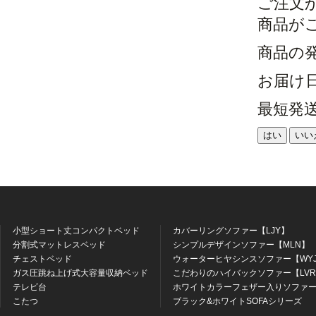
ご注文
商品が
商品の
お届け
最短発
はい
いい
小型ショート丈コンパクトベッド
カバーリングソファー【LJY】
分割式マットレスベッド
シンプルデザインソファー【MLN】
チェストベッド
ウォーターヒヤシンスソファー【WY
ガス圧跳ね上げ式大容量収納ベッド
こだわりのハイバックソファー【LV
テレビ台
ホワイトカラーフェザー入りソファー
こたつ
ブラック&ホワイトSOFAシリーズ