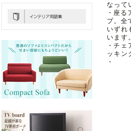
なって
・座る
プ。全
いずれ
います
・チェ
ッキン
・