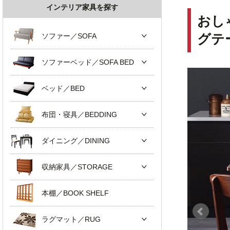
インテリア家具を探す
おし
ソファー／SOFA
グテ
ソファーベッド／SOFA BED
ベッド／BED
布団・寝具／BEDDING
ダイニング／DINING
収納家具／STORAGE
本棚／BOOK SHELF
ラグマット／RUG