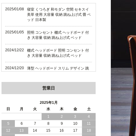
2025/01/08
寝室 くつろぎ 和モダン 空間 セキスイ
美草 使用 大容量 収納 跳ね上げ式 畳 ベ
ッド 日本製
2025/01/05
照明 コンセント 棚式 ヘッドボード 付
き 大容量 収納 跳ね上げ式 ベッド
2024/12/22
棚式 ヘッドボード 照明 コンセント 付
き 大容量 収納 跳ね上げ式 ベッド
2024/12/20
薄型 ヘッドボード スリム デザイン 跳
ね上げ式 大容量 収納 ベッド 横開き 日
本製
営業日
2024/12/18
薄型 ヘッドボード スリム デザイン 跳
ね上げ式 大容量 収納 ベッド 縦開き 日
本製
2025年1月
日
月
火
水
木
金
土
2024/12/17
便利な 棚 モダンライト コンセント 付
1
2
3
4
き 大容量 収納 リフトアップ ベッド 横
5
6
7
8
9
10
11
開き 日本製
12
13
14
15
16
17
18