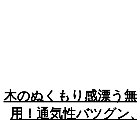
木のぬくもり感漂う無
用！通気性バツグン