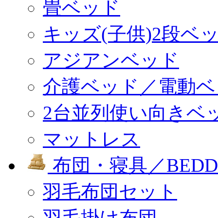
畳ベッド
キッズ(子供)2段ベ
アジアンベッド
介護ベッド／電動ベ
2台並列使い向きベ
マットレス
布団・寝具／BEDD
羽毛布団セット
羽毛掛け布団