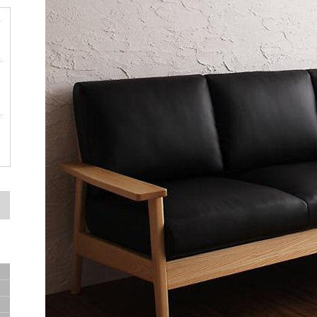
サ
容
ド