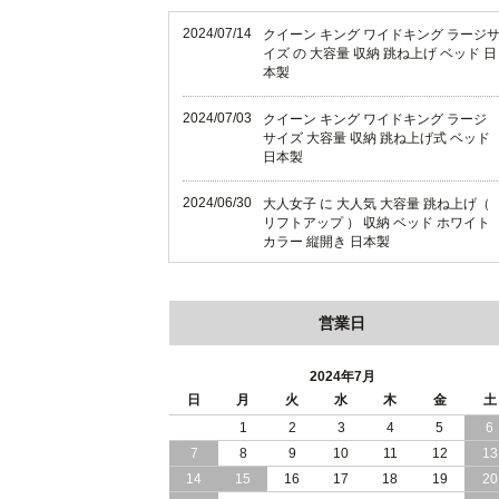
2024/07/14
クイーン キング ワイドキング ラージ
イズ の 大容量 収納 跳ね上げ ベッド 日
本製
2024/07/03
クイーン キング ワイドキング ラージ
サイズ 大容量 収納 跳ね上げ式 ベッド
日本製
2024/06/30
大人女子 に 大人気 大容量 跳ね上げ（
リフトアップ ） 収納 ベッド ホワイト
カラー 縦開き 日本製
2024/06/22
ショート丈 コンパクト な 大容量 収納
跳ね上げ（ リフトアップ ） ベッド ホ
営業日
ワイトカラー 縦開き 日本製
2024/06/06
全長190cm ショート丈 コンパクト 大
2024年7月
量 収納力 の 跳ね上げ （ リフトアップ
日
月
火
水
木
金
土
） 式 ベッド 横開き 日本製
1
2
3
4
5
6
7
8
9
10
11
12
13
2024/05/27
日本製 大容量 収納 跳ね上げ式 リフト
アップ 横開き ヘッドボードレス ベッ
14
15
16
17
18
19
20
組立設置サービス付