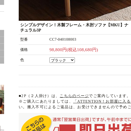
ド
シンプルデザイン！木製フレーム・木肘ソファ【MKU】ナ
チュラル3P
型番
CC7-040108003
価格
98,800円(税込108,680円)
色
サ
■2P（２人掛け）は、
こちらのページ
でご案内しています。
※ご購入にあたりましては、
「ATTENTION！お部屋に
い。搬入不可によるご返品は、お受けできませんので予め