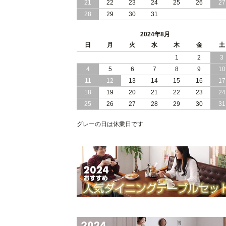
21
22
23
24
25
26
27
28
29
30
31
2024/05/21
日本製 大容量 収納 跳ね上げ式 リフト
アップ 縦開き ヘッドボードレス ベッ
2024年8月
組立設置付
日
月
火
水
木
金
土
2024/05/02
1
2
3
日本製 大容量 収納 跳ね上げ式 （ リフ
トアップ ） ベッド 横開き ヘッドボー
4
5
6
7
8
9
10
ド 組立設置 付き
11
12
13
14
15
16
17
18
19
20
21
22
23
24
2024/04/25
日本製 収納 跳ね上げ式 リフトアップ
25
26
27
28
29
30
31
ベッド 縦開き ヘッドボード 組立設置
ービス付き
グレーの日は休業日です
2024/04/23
すのこ の 床板 簡単 軽い コンパクトな
大容量 収納 跳ね上げ式 ベッド