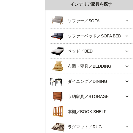
インテリア家具を探す
ソファー／SOFA
ソファーベッド／SOFA BED
ベッド／BED
布団・寝具／BEDDING
ダイニング／DINING
収納家具／STORAGE
本棚／BOOK SHELF
ラグマット／RUG