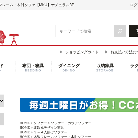
フレーム・木肘ソファ【MKU】ナチュラル3P
ログ
ショッピングガイド
お支払い方法に
ド
布団・寝具
ダイニング
収納家具
ラ
D
BEDDING
DINING
STORAGE
HOME
>
ソファー
>
ソファー・カウチソファー
HOME
>
北欧風デザイン家具
HOME
>
３～４人掛けソファー
HOME
>
木製フレームソファー・木肘ソファー