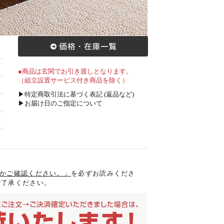
●商品は玄関でお引き渡しとなります。
（組立設置サービス付き商品を除く）
▶特定商取引法に基づく表記 (返品など)
▶お届け日のご指定について
入るかご確認ください。」
を必ずお読みくださ
ご了承ください。