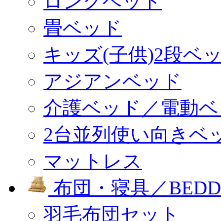
ロングベッド
畳ベッド
キッズ(子供)2段ベ
アジアンベッド
介護ベッド／電動ベ
2台並列使い向きベ
マットレス
布団・寝具／BEDD
羽毛布団セット