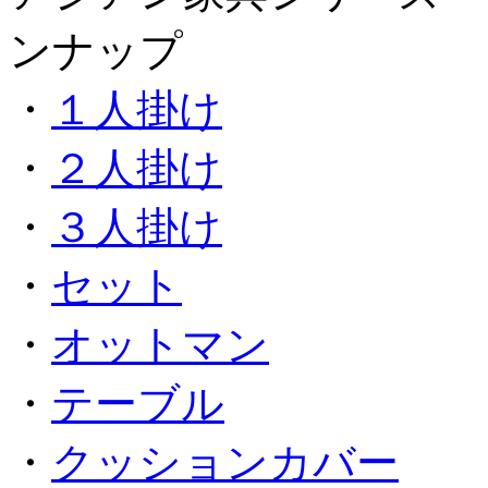
ンナップ
・
１人掛け
・
２人掛け
・
３人掛け
・
セット
・
オットマン
・
テーブル
・
クッションカバー