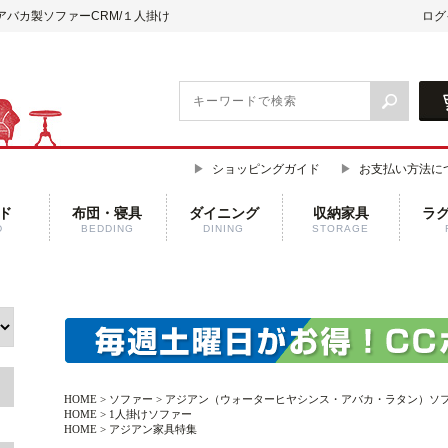
アバカ製ソファーCRM/１人掛け
ログ
ショッピングガイド
お支払い方法に
ド
布団・寝具
ダイニング
収納家具
ラ
D
BEDDING
DINING
STORAGE
HOME
>
ソファー
>
アジアン（ウォーターヒヤシンス・アバカ・ラタン）ソ
HOME
>
1人掛けソファー
HOME
>
アジアン家具特集