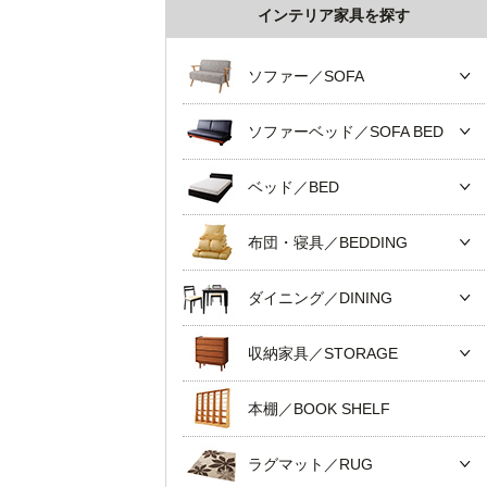
インテリア家具を探す
ソファー／SOFA
ソファーベッド／SOFA BED
ベッド／BED
布団・寝具／BEDDING
ダイニング／DINING
収納家具／STORAGE
本棚／BOOK SHELF
ラグマット／RUG