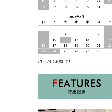
2024/11/07
19
20
便利な 棚 モダンライト コンセント 付
21
22
23
24
25
き 大容量 収納 リフトアップ 縦開き 日
26
27
28
29
30
31
本製 ベッド
2025年2月
2024/10/30
女性人気 日本製 コンパクト な ショー
日
月
火
水
木
金
土
トサイズ 跳ね上げ 収納 ベッド 横開き
1
ヘッドボード付
2
3
4
5
6
7
8
2024/10/17
日本製 コンパクト な ショートサイズ
9
10
11
12
13
14
15
跳ね上げ 収納 ベッド 横開き ヘッドボ
16
17
18
19
20
21
22
ード無し
23
24
25
26
27
28
2024/10/15
安心 日本製 省スペース 薄型 ヘッドボ
グレーの日は休業日です
ード 跳ね上げ式 大容量 収納 ベッド