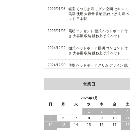
2025/01/08
寝室 くつろぎ 和モダン 空間 セキスイ
美草 使用 大容量 収納 跳ね上げ式 畳 ベ
ッド 日本製
2025/01/05
照明 コンセント 棚式 ヘッドボード 付
き 大容量 収納 跳ね上げ式 ベッド
2024/12/22
棚式 ヘッドボード 照明 コンセント 付
き 大容量 収納 跳ね上げ式 ベッド
2024/12/20
薄型 ヘッドボード スリム デザイン 跳
ね上げ式 大容量 収納 ベッド 横開き 日
本製
営業日
2024/12/18
薄型 ヘッドボード スリム デザイン 跳
ね上げ式 大容量 収納 ベッド 縦開き 日
本製
2025年1月
日
月
火
水
木
金
土
2024/12/17
便利な 棚 モダンライト コンセント 付
1
2
3
4
き 大容量 収納 リフトアップ ベッド 横
5
6
7
8
9
10
11
開き 日本製
12
13
14
15
16
17
18