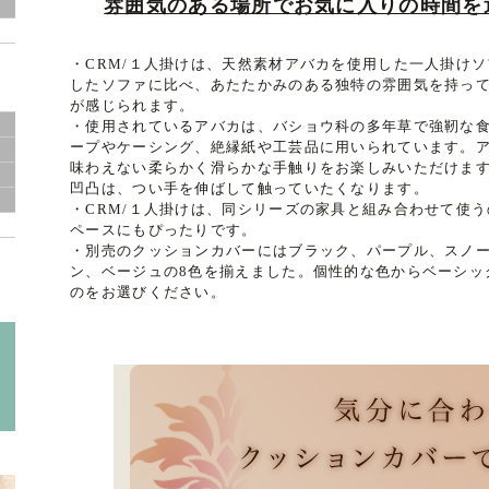
雰囲気のある場所でお気に入りの時間を
・CRM/１人掛けは、天然素材アバカを使用した一人掛け
したソファに比べ、あたたかみのある独特の雰囲気を持っ
が感じられます。
・使用されているアバカは、バショウ科の多年草で強靭な
ープやケーシング、絶縁紙や工芸品に用いられています。
味わえない柔らかく滑らかな手触りをお楽しみいただけま
凹凸は、つい手を伸ばして触っていたくなります。
・CRM/１人掛けは、同シリーズの家具と組み合わせて使
ペースにもぴったりです。
・別売のクッションカバーにはブラック、パープル、スノ
ン、ベージュの8色を揃えました。個性的な色からベーシッ
のをお選びください。