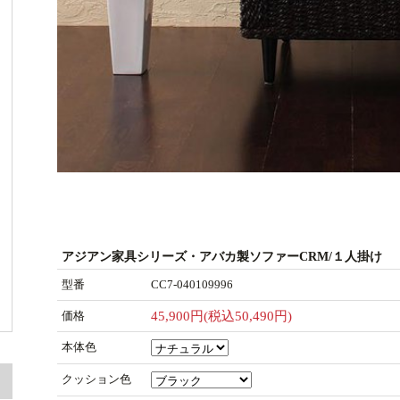
アジアン家具シリーズ・アバカ製ソファーCRM/１人掛け
型番
CC7-040109996
価格
45,900円(税込50,490円)
本体色
クッション色