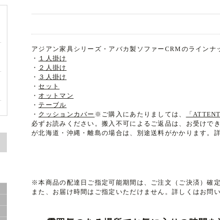
アジアン家具シリーズ・アバカ製ソファーCRMのラインナ
・
１人掛け
・
２人掛け
・
３人掛け
・
セット
・
オットマン
・
テーブル
・
クッションカバー
※ご購入にあたりましては、
「ATTE
必ずお読みください。搬入不可によるご返品は、お受けで
が北海道・沖縄・離島の場合は、別途送料がかかります。
※本商品の配達日ご指定可能期間は、ご注文（ご決済）確定
また、お届け時間はご指定いただけません。詳しくはお問