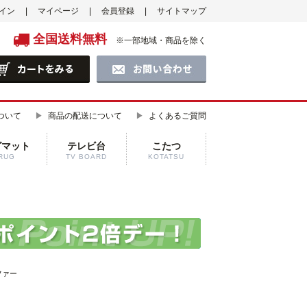
イン
マイページ
会員登録
サイトマップ
全国送料無料
※一部地域・商品を除く
ついて
商品の配送について
よくあるご質問
グマット
テレビ台
こたつ
RUG
TV BOARD
KOTATSU
ファー