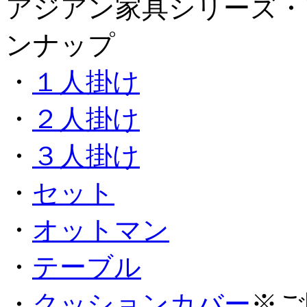
アジアン家具シリーズ・
ンナップ
・
１人掛け
・
２人掛け
・
３人掛け
・
セット
・
オットマン
・
テーブル
・
クッションカバー
※ご