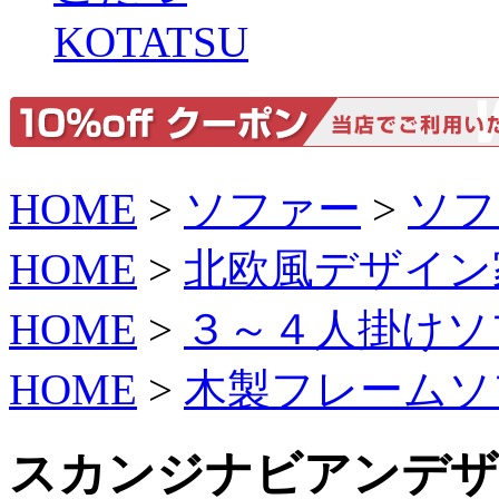
KOTATSU
HOME
>
ソファー
>
ソフ
HOME
>
北欧風デザイン
HOME
>
３～４人掛けソ
HOME
>
木製フレームソ
スカンジナビアンデザ