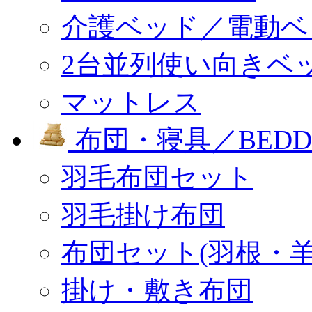
介護ベッド／電動ベ
2台並列使い向きベ
マットレス
布団・寝具／BEDD
羽毛布団セット
羽毛掛け布団
布団セット(羽根・羊
掛け・敷き布団