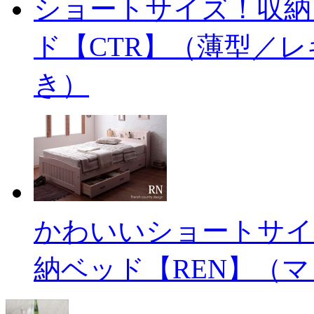
ショートサイズ！収納
ド【CTR】（薄型／
き）
かわいいショートサイ
納ベッド【REN】（