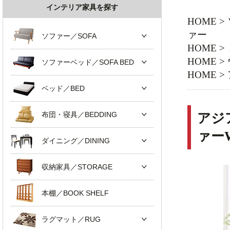
インテリア家具を探す
HOME
>
ァー
ソファー／SOFA
HOME
>
HOME
>
ソファーベッド／SOFA BED
HOME
>
ベッド／BED
布団・寝具／BEDDING
アジ
ァー
ダイニング／DINING
収納家具／STORAGE
本棚／BOOK SHELF
ラグマット／RUG