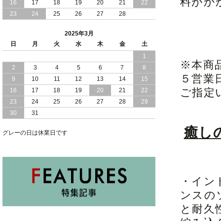
料がか
16
17
18
19
20
21
22
2025/01/10
和モダン セキスイ 美草 ヘッドボードレ
23
24
25
26
27
28
ス 小上がり 大容量収納 跳ね上げ式 畳
ベッド
2025年3月
2025/01/08
日
月
寝室 くつろぎ 和モダン 空間 セキスイ
火
水
木
金
土
美草 使用 大容量 収納 跳ね上げ式 畳 ベ
1
ッド 日本製
※本商
2
3
4
5
6
7
8
５営業
9
10
11
12
13
14
15
2025/01/05
照明 コンセント 棚式 ヘッドボード 付
き 大容量 収納 跳ね上げ式 ベッド
ご指定
16
17
18
19
20
21
22
23
24
25
26
27
28
29
30
31
癒し
グレーの日は休業日です
・イン
ンスの
と耐久