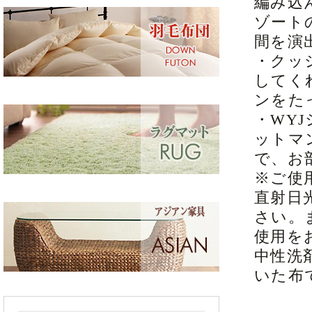
編み込
ゾート
間を演
・クッ
してく
ンをた
・WY
ットマ
で、お
※ご使
直射日
さい。
使用を
中性洗
いた布