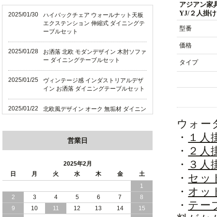
アジアン家
YJ/２人掛け
2025/01/30
ハイバックチェア ウォールナット天板
エクステンション 伸縮式 ダイニングテ
型番
ーブルセット
価格
2025/01/28
お洒落 北欧 モダンデザイン 木肘ソファ
ー ダイニングテーブルセット
タイプ
2025/01/25
ヴィンテージ感 インダストリアルデザ
イン お洒落 ダイニングテーブルセット
2025/01/22
北欧風デザイン オーク 無垢材 ダイニン
グテーブルセット
ウォー
・
１人
2025/01/18
天然木 オーク 無垢材 上質感 北欧風デ
営業日
ザイン ダイニング
・
２人
・
３人
2025年2月
2025/01/16
ハイバックチェア 伸縮式テーブル ダイ
日
月
火
水
木
金
土
ニングテーブルセット
・
セッ
1
・
オッ
2025/01/12
畳仕様の床板 和モダン 国産 収納力バツ
2
3
4
5
6
7
8
・
テー
グン 跳ね上げ式 収納ベッド
9
10
11
12
13
14
15