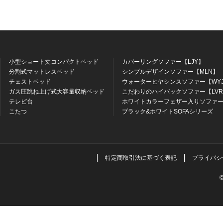
小型ショート丈コンパクトベッド
カバーリングソファー【LJY】
分割式マットレスベッド
シンプルデザインソファー【MLN】
チェストベッド
ウォーターヒヤシンスソファー【WY
ガス圧跳ね上げ式大容量収納ベッド
こだわりのハイバックソファー【LV
テレビ台
ホワイトカラーフェザー入りソファー
こたつ
ブラック&ホワイトSOFAシリーズ
特定商取引法に基づく表記
プライバシ
©