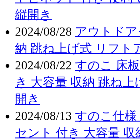
縦開き
2024/08/28
アウトドア
納 跳ね上げ式 リフト
2024/08/22
すのこ 床板
き 大容量 収納 跳ね上
開き
2024/08/13
すのこ仕様 
セント 付き 大容量 収