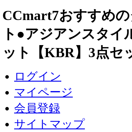
CCmart7おすす
ト
●アジアンスタイ
ット【KBR】3点セ
ログイン
マイページ
会員登録
サイトマップ