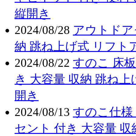
縦開き
2024/08/28
アウトドア
納 跳ね上げ式 リフト
2024/08/22
すのこ 床板
き 大容量 収納 跳ね上
開き
2024/08/13
すのこ仕様 
セント 付き 大容量 収