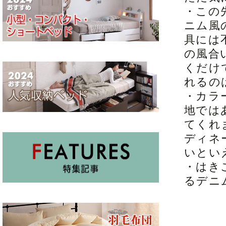
・この
ニム風
具には
の風合
くだけ
れるの
・カラ
地では
てくれ
ディネ
いとい
・はき
るデニ