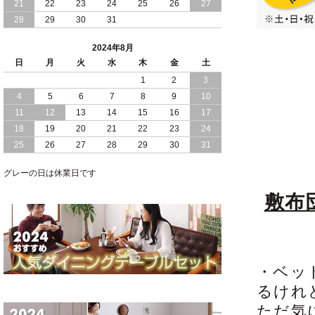
21
22
23
24
25
26
27
28
29
30
31
2024/05/21
日本製 大容量 収納 跳ね上げ式 リフト
アップ 縦開き ヘッドボードレス ベッド
2024年8月
組立設置付
日
月
火
水
木
金
土
2024/05/02
1
2
3
日本製 大容量 収納 跳ね上げ式 （ リフ
トアップ ） ベッド 横開き ヘッドボー
4
5
6
7
8
9
10
ド 組立設置 付き
11
12
13
14
15
16
17
18
19
20
21
22
23
24
2024/04/25
日本製 収納 跳ね上げ式 リフトアップ
25
26
27
28
29
30
31
ベッド 縦開き ヘッドボード 組立設置サ
ービス付き
グレーの日は休業日です
2024/04/23
すのこ の 床板 簡単 軽い コンパクトな
敷布
大容量 収納 跳ね上げ式 ベッド
・ベッ
るけれ
ただ気