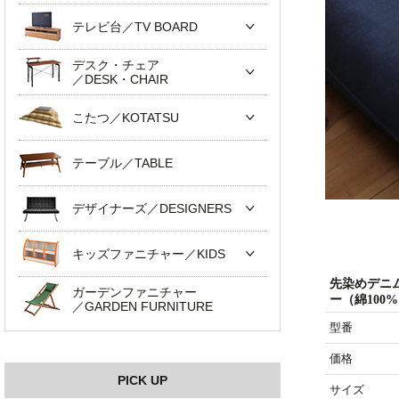
テレビ台／TV BOARD
デスク・チェア
／DESK・CHAIR
こたつ／KOTATSU
テーブル／TABLE
デザイナーズ／DESIGNERS
キッズファニチャー／KIDS
先染めデニ
ガーデンファニチャー
ー（綿100
／GARDEN FURNITURE
型番
価格
PICK UP
サイズ