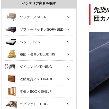
インテリア家具を探す
先染
ソファー／SOFA
団カ
ソファーベッド／SOFA BED
ベッド／BED
布団・寝具／BEDDING
ダイニング／DINING
収納家具／STORAGE
本棚／BOOK SHELF
ラグマット／RUG