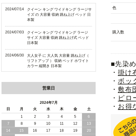
色
2024/07/14
クイーン キング ワイドキング ラージサ
イズ の 大容量 収納 跳ね上げ ベッド 日
本製
購入数
2024/07/03
クイーン キング ワイドキング ラージ
サイズ 大容量 収納 跳ね上げ式 ベッド
日本製
2024/06/30
大人女子 に 大人気 大容量 跳ね上げ（
リフトアップ ） 収納 ベッド ホワイト
■先染
カラー 縦開き 日本製
・
掛け
2024/06/22
ショート丈 コンパクト な 大容量 収納
・
ボッ
跳ね上げ（ リフトアップ ） ベッド ホ
営業日
・
敷布
ワイトカラー 縦開き 日本製
・
ピロ
2024/06/06
全長190cm ショート丈 コンパクト 大容
2024年7月
・
お得
量 収納力 の 跳ね上げ （ リフトアップ
日
月
火
水
木
金
土
） 式 ベッド 横開き 日本製
1
2
3
4
5
6
7
8
9
10
11
12
13
2024/05/27
日本製 大容量 収納 跳ね上げ式 リフト
アップ 横開き ヘッドボードレス ベッド
14
15
16
17
18
19
20
組立設置サービス付