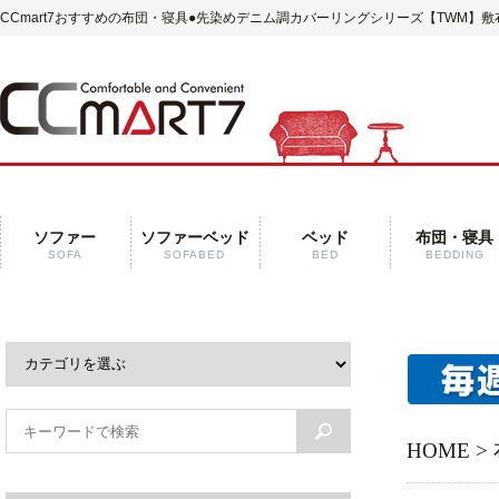
CCmart7おすすめの布団・寝具
●先染めデニム調カバーリングシリーズ【TWM】敷
ソファー
ソファーベッド
ベッド
布団・寝具
SOFA
SOFABED
BED
BEDDING
HOME
>