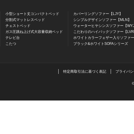
小型ショート丈コンパクトベッド
カバーリングソファー【LJY】
分割式マットレスベッド
シンプルデザインソファー【MLN】
チェストベッド
ウォーターヒヤシンスソファー【WY
ガス圧跳ね上げ式大容量収納ベッド
こだわりのハイバックソファー【LV
テレビ台
ホワイトカラーフェザー入りソファー
こたつ
ブラック&ホワイトSOFAシリーズ
特定商取引法に基づく表記
プライバシ
©